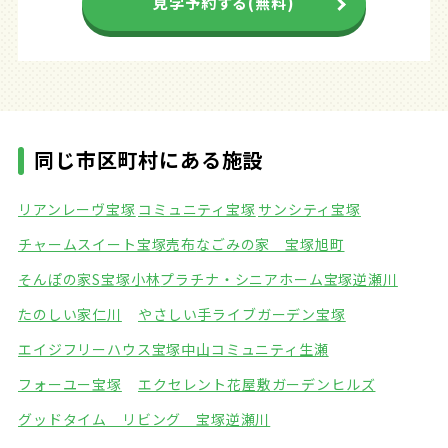
見学予約する(無料)
同じ市区町村にある施設
リアンレーヴ宝塚
コミュニティ宝塚
サンシティ宝塚
チャームスイート宝塚売布
なごみの家 宝塚旭町
そんぽの家S宝塚小林
プラチナ・シニアホーム宝塚逆瀬川
たのしい家仁川
やさしい手ライブガーデン宝塚
エイジフリーハウス宝塚中山
コミュニティ生瀬
フォーユー宝塚
エクセレント花屋敷ガーデンヒルズ
グッドタイム リビング 宝塚逆瀬川