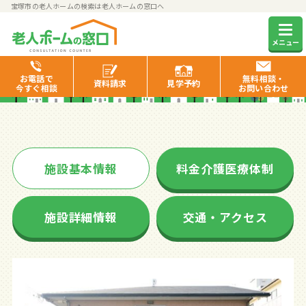
宝塚市の老人ホームの検索は老人ホームの窓口へ
たのしい家中山寺
メニュー
お電話で
無料相談・
資料
請求
見学
予約
今すぐ相談
お問い合わせ
施設基本情報
料金介護医療体制
施設詳細情報
交通・アクセス