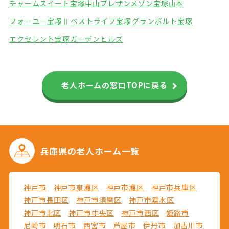
チャームスイート宝塚中山
プレザンメゾン宝塚山本
フォーユー宝塚Ⅱ
ベストライフ宝塚
グランポルト宝塚
エクセレント宝塚ガーデンヒルズ
老人ホームの窓口TOPに戻る
兵庫県の
老人ホーム一覧
神戸市
神戸市東灘区
神戸市灘区
神戸市兵庫区
神戸市長田区
神戸市須磨区
神戸市垂水区
神戸市北区
神戸市中央区
神戸市西区
姫路市
尼崎市
明石市
西宮市
芦屋市
伊丹市
加古川市