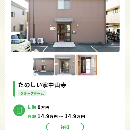
たのしい家中山寺
グループホーム
0
初期
万円
14.9
14.9
月額
万円 ～
万円
詳細