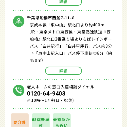
詳細
千葉県船橋市西船7-11-8
京成本線「東中山」駅北口より約400m
JR・東京メトロ東西線・東葉高速鉄道『西
船橋』駅北口2番乗り場よりちばレインボー
バス「白井駅行」「白井車庫行」バス約3分
→「東中山駅入口」バス停下車徒歩6分（約
480m）
詳細
老人ホームの窓口入居相談ダイヤル
0120-64-9403
※10時～17時(日・祝休)
65歳未満
最寄駅か
要介護
可
ら近い