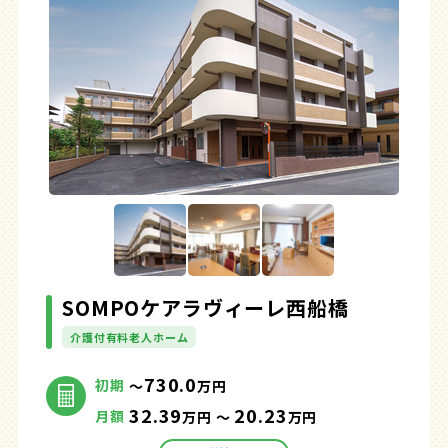
SOMPOケアラヴィーレ西船橋
介護付有料老人ホーム
730.0
初期
～
万円
32.39
20.23
月額
万円 ～
万円