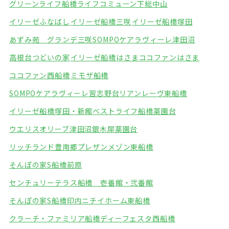
グリーンライフ船橋
ライフコミューン下総中山
イリーゼふなばし
イリーゼ船橋三咲
イリーゼ船橋塚田
あずみ苑 グランデ三咲
SOMPOケアラヴィーレ津田沼
高根台つどいの家
イリーゼ船橋はさま
ココファンはさま
ココファン西船橋
ミモザ船橋
SOMPOケアラヴィーレ習志野台
リアンレーヴ東船橋
イリーゼ船橋塚田・新館
ベストライフ船橋薬園台
ウエリスオリーブ津田沼
銀木犀薬園台
リッチランド豊南郷
プレザンメゾン東船橋
そんぽの家S船橋前原
センチュリーテラス船橋 壱番館・弐番館
そんぽの家S船橋印内
ニチイホーム東船橋
クラーチ・ファミリア船橋
ディーフェスタ西船橋