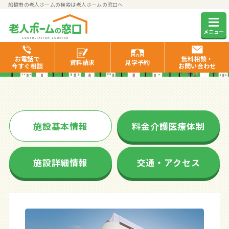
船橋市の老人ホームの検索は老人ホームの窓口へ
SOMPOケアラヴィーレ西船橋
メニュー
お電話で
無料相談・
資料
請求
見学
予約
今すぐ相談
お問い合わせ
施設基本情報
料金介護医療体制
施設詳細情報
交通・アクセス