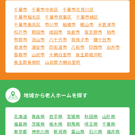
千葉市
千葉市中央区
千葉市花見川区
千葉市稲毛区
千葉市若葉区
千葉市緑区
千葉市美浜区
市川市
船橋市
館山市
木更津市
松戸市
野田市
成田市
佐倉市
習志野市
柏市
市原市
流山市
八千代市
我孫子市
鎌ケ谷市
君津市
浦安市
四街道市
八街市
印西市
白井市
香取市
山武市
大網白里市
長生郡睦沢町
長生郡長南町
山武郡大網白里町
地域から
老人ホームを探す
北海道
青森県
岩手県
宮城県
秋田県
山形県
福島県
茨城県
栃木県
群馬県
埼玉県
千葉県
東京都
神奈川県
新潟県
富山県
石川県
福井県