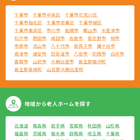
千葉市
千葉市中央区
千葉市花見川区
千葉市稲毛区
千葉市若葉区
千葉市緑区
千葉市美浜区
市川市
船橋市
館山市
木更津市
松戸市
野田市
成田市
佐倉市
習志野市
柏市
市原市
流山市
八千代市
我孫子市
鎌ケ谷市
君津市
浦安市
四街道市
八街市
印西市
白井市
香取市
山武市
大網白里市
長生郡睦沢町
長生郡長南町
山武郡大網白里町
地域から
老人ホームを探す
北海道
青森県
岩手県
宮城県
秋田県
山形県
福島県
茨城県
栃木県
群馬県
埼玉県
千葉県