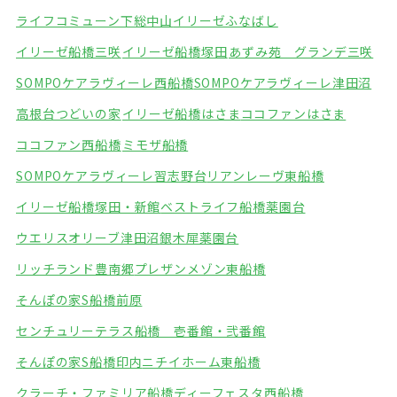
ライフコミューン下総中山
イリーゼふなばし
イリーゼ船橋三咲
イリーゼ船橋塚田
あずみ苑 グランデ三咲
SOMPOケアラヴィーレ西船橋
SOMPOケアラヴィーレ津田沼
高根台つどいの家
イリーゼ船橋はさま
ココファンはさま
ココファン西船橋
ミモザ船橋
SOMPOケアラヴィーレ習志野台
リアンレーヴ東船橋
イリーゼ船橋塚田・新館
ベストライフ船橋薬園台
ウエリスオリーブ津田沼
銀木犀薬園台
リッチランド豊南郷
プレザンメゾン東船橋
そんぽの家S船橋前原
センチュリーテラス船橋 壱番館・弐番館
そんぽの家S船橋印内
ニチイホーム東船橋
クラーチ・ファミリア船橋
ディーフェスタ西船橋