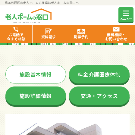
熊本市西区の老人ホームの検索は老人ホームの窓口へ
ライフサポートマンション彩
メニュー
里
お電話で
無料相談・
資料
請求
見学
予約
今すぐ相談
お問い合わせ
施設基本情報
料金介護医療体制
施設詳細情報
交通・アクセス