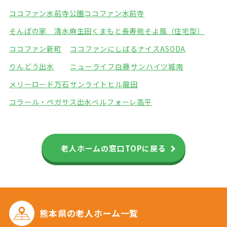
ココファン水前寺公園
ココファン水前寺
そんぽの家 清水麻生田
くまもと長寿苑そよ風（住宅型）
ココファン新町
ココファンにしばる
ナイスASODA
りんどう出水
ニューライフ白藤
サンハイツ城南
メリーロード万石
サンライトヒル龍田
コラール・ペガサス出水
ベルフォーレ高平
老人ホームの窓口TOPに戻る
熊本県の
老人ホーム一覧