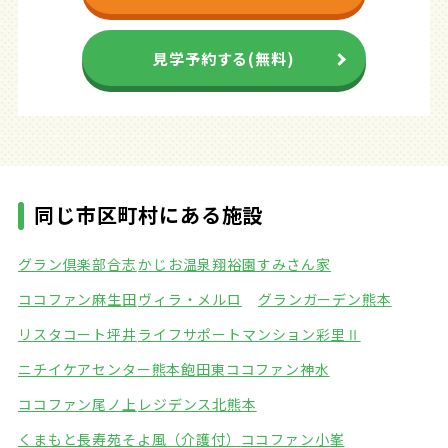
見学予約する(無料)
同じ市区町村にある施設
グラン倶楽部合志
かじお温泉翔裕園すみさん家
ココファン麻生田
ヴィラ・メルロ
グランガーデン熊本
リスタコート坪井
ライフサポートマンション彩里Ⅱ
ニチイケアセンター熊本飽田東
ココファン神水
ココファン尾ノ上
レジデンス北熊本
くまもと長寿苑そよ風（介護付）
ココファン小峯