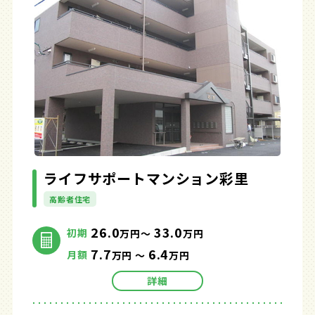
ライフサポートマンション彩里
高齢者住宅
26.0
33.0
初期
万円～
万円
7.7
6.4
月額
万円 ～
万円
詳細