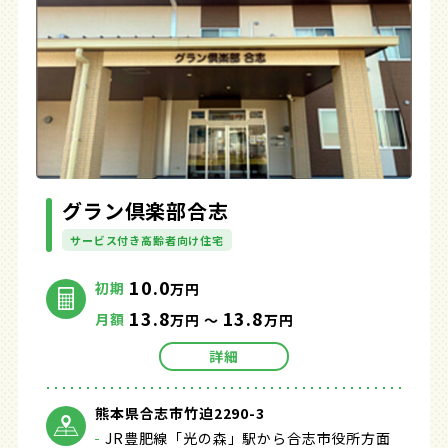
グラン倶楽部合志
サービス付き高齢者向け住宅
10.0
初期
万円
13.8
13.8
月額
万円 ～
万円
詳細
熊本県合志市竹迫2290-3
JR豊肥線「光の森」駅から合志市役所方面