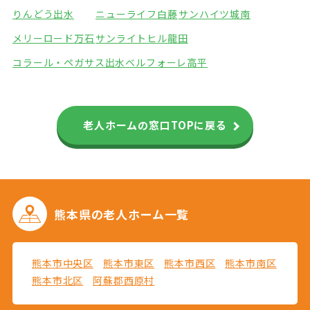
りんどう出水
ニューライフ白藤
サンハイツ城南
メリーロード万石
サンライトヒル龍田
コラール・ペガサス出水
ベルフォーレ高平
老人ホームの窓口TOPに戻る
熊本県の
老人ホーム一覧
熊本市中央区
熊本市東区
熊本市西区
熊本市南区
熊本市北区
阿蘇郡西原村