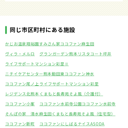
同じ市区町村にある施設
かじお温泉翔裕園すみさん家
ココファン麻生田
ヴィラ・メルロ
グランガーデン熊本
リスタコート坪井
ライフサポートマンション彩里Ⅱ
ニチイケアセンター熊本飽田東
ココファン神水
ココファン尾ノ上
ライフサポートマンション彩里
レジデンス北熊本
くまもと長寿苑そよ風（介護付）
ココファン小峯
ココファン水前寺公園
ココファン水前寺
そんぽの家 清水麻生田
くまもと長寿苑そよ風（住宅型）
ココファン新町
ココファンにしばる
ナイスASODA