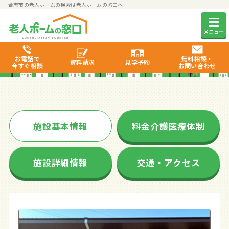
合志市の老人ホームの検索は老人ホームの窓口へ
グラン倶楽部合志
メニュー
お電話で
無料相談・
資料
請求
見学
予約
今すぐ相談
お問い合わせ
施設基本情報
料金介護医療体制
施設詳細情報
交通・アクセス