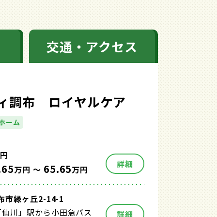
交通・アクセス
ィ調布 ロイヤルケア
ホーム
円
詳細
.65
65.65
万円 ～
万円
市緑ヶ丘2-14-1
「仙川」駅から小田急バス
詳細