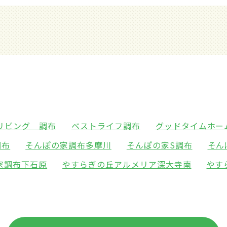
リビング 調布
ベストライフ調布
グッドタイムホー
調布
そんぽの家調布多摩川
そんぽの家S調布
そん
家調布下石原
やすらぎの丘アルメリア深大寺南
やす