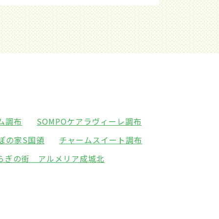
ム調布
SOMPOケアラヴィーレ調布
ぽの家S国領
チャームスイート調布
らぎの街 アルメリア成城北