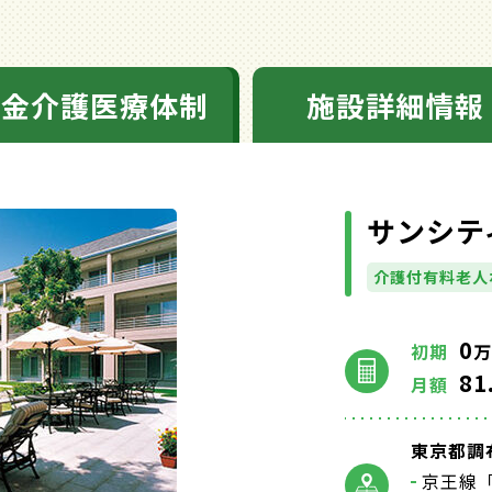
料金介護医療体制
施設詳細情報
サンシテ
介護付有料老人
0
初期
万
81
月額
東京都調布
京王線