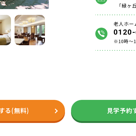
「緑ヶ丘
老人ホー
0120-
※10時～
する(無料)
見学予約す