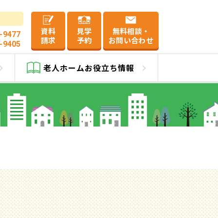
資料
見学
無料相談・
-9477
請求
予約
お問い合わせ
-9405
ケア
老人ホーム
お役立ち情報