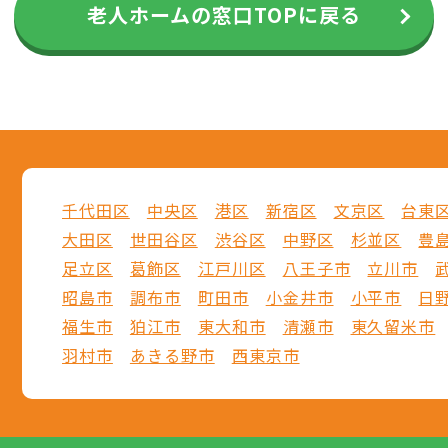
老人ホームの窓口TOPに戻る
千代田区
中央区
港区
新宿区
文京区
台東
大田区
世田谷区
渋谷区
中野区
杉並区
豊
足立区
葛飾区
江戸川区
八王子市
立川市
昭島市
調布市
町田市
小金井市
小平市
日
福生市
狛江市
東大和市
清瀬市
東久留米市
羽村市
あきる野市
西東京市