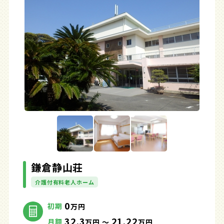
鎌倉静山荘
介護付有料老人ホーム
0
初期
万円
32.3
21.22
月額
万円 ～
万円