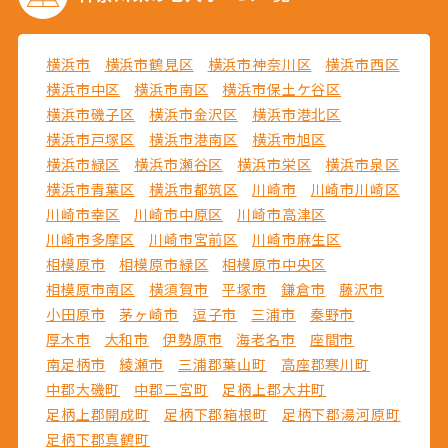
横浜市
横浜市鶴見区
横浜市神奈川区
横浜市西区
横浜市中区
横浜市南区
横浜市保土ケ谷区
横浜市磯子区
横浜市金沢区
横浜市港北区
横浜市戸塚区
横浜市港南区
横浜市旭区
横浜市緑区
横浜市瀬谷区
横浜市栄区
横浜市泉区
横浜市青葉区
横浜市都筑区
川崎市
川崎市川崎区
川崎市幸区
川崎市中原区
川崎市高津区
川崎市多摩区
川崎市宮前区
川崎市麻生区
相模原市
相模原市緑区
相模原市中央区
相模原市南区
横須賀市
平塚市
鎌倉市
藤沢市
小田原市
茅ヶ崎市
逗子市
三浦市
秦野市
厚木市
大和市
伊勢原市
海老名市
座間市
南足柄市
綾瀬市
三浦郡葉山町
高座郡寒川町
中郡大磯町
中郡二宮町
足柄上郡大井町
足柄上郡開成町
足柄下郡箱根町
足柄下郡湯河原町
足柄下郡真鶴町