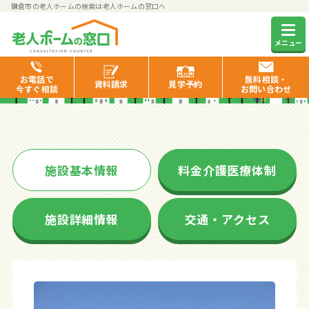
鎌倉市の老人ホームの検索は老人ホームの窓口へ
鎌倉静山荘
メニュー
お電話で
無料相談・
資料
請求
見学
予約
今すぐ相談
お問い合わせ
施設基本情報
料金介護医療体制
施設詳細情報
交通・アクセス