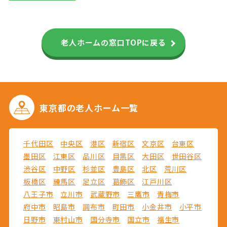
老人ホームの窓口TOPに戻る
東京都の
老人ホーム一覧
千代田区
中央区
港区
新宿区
文京区
台東区
墨田区
江東区
品川区
目黒区
大田区
世田谷区
渋谷区
中野区
杉並区
豊島区
北区
荒川区
板橋区
練馬区
足立区
葛飾区
江戸川区
八王子市
立川市
武蔵野市
三鷹市
青梅市
府中市
昭島市
調布市
町田市
小金井市
小平市
日野市
東村山市
国分寺市
国立市
福生市