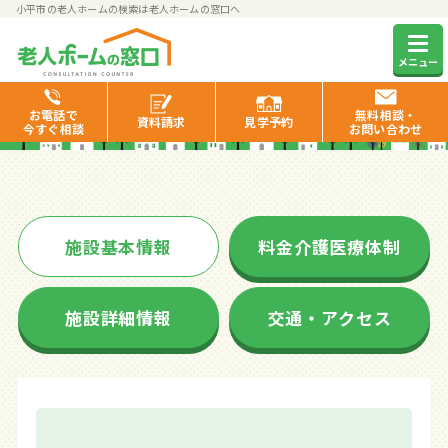
小平市の老人ホームの検索は老人ホームの窓口へ
リアンレーヴ小平弐番館
メニュー
お電話で
無料相談・
資料
請求
見学
予約
今すぐ相談
お問い合わせ
施設基本情報
料金介護医療体制
施設詳細情報
交通・アクセス