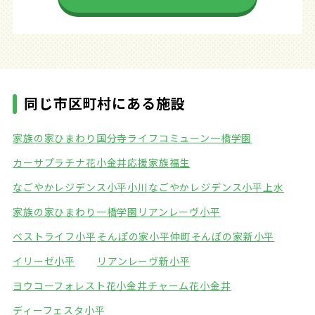
同じ市区町村にある施設
家族の家ひまわり国分寺
ライフコミューン一橋学園
カーサプラチナ花小金井
応援家族福生
なごやかレジデンス小平小川
なごやかレジデンス小平上水
家族の家ひまわり一橋学園
リアンレーヴ小平
ベストライフ小平
そんぽの家小平仲町
そんぽの家新小平
イリーゼ小平
リアンレーヴ新小平
ヨウコーフォレスト花小金井
チャーム花小金井
ディーフェスタ小平