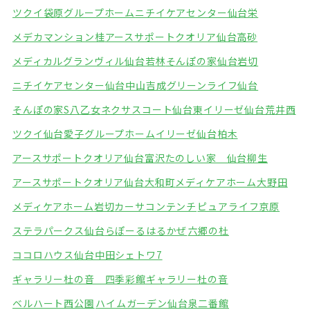
ツクイ袋原グループホーム
ニチイケアセンター仙台栄
メデカマンション桂
アースサポートクオリア仙台高砂
メディカルグランヴィル仙台若林
そんぽの家仙台岩切
ニチイケアセンター仙台中山吉成
グリーンライフ仙台
そんぽの家S八乙女
ネクサスコート仙台東
イリーゼ仙台荒井西
ツクイ仙台愛子グループホーム
イリーゼ仙台柏木
アースサポートクオリア仙台富沢
たのしい家 仙台柳生
アースサポートクオリア仙台大和町
メディケアホーム大野田
メディケアホーム岩切
カーサコンテンチ
ピュアライフ京原
ステラパークス仙台
らぽーるはるかぜ
六郷の杜
ココロハウス仙台中田
シェトワ7
ギャラリー杜の音 四季彩館
ギャラリー杜の音
ベルハート西公園
ハイムガーデン仙台泉二番館