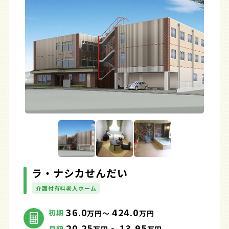
ラ・ナシカせんだい
介護付有料老人ホーム
36.0
424.0
初期
万円～
万円
20.25
13.95
月額