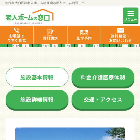
仙台市太白区の老人ホームの検索は老人ホームの窓口へ
ラ・ナシカせんだい
メニュー
お電話で
無料相談・
資料
請求
見学
予約
今すぐ相談
お問い合わせ
施設基本情報
料金介護医療体制
施設詳細情報
交通・アクセス