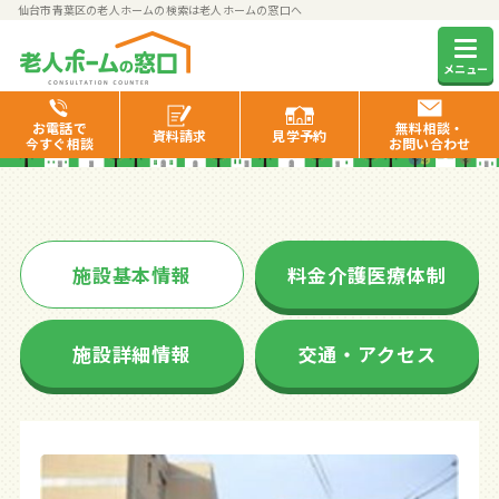
仙台市青葉区の老人ホームの検索は老人ホームの窓口へ
カーサコンテンチ
メニュー
お電話で
無料相談・
資料
請求
見学
予約
今すぐ相談
お問い合わせ
施設基本情報
料金介護医療体制
施設詳細情報
交通・アクセス