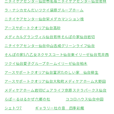
ニチイケアセンター仙台市名坂
ニチイケアセンター仙台若林
ラ・ナシカせんだい
ツクイ袋原グループホーム
ニチイケアセンター仙台栄
メデカマンション桂
アースサポートクオリア仙台高砂
メディカルグランヴィル仙台若林
そんぽの家仙台岩切
ニチイケアセンター仙台中山吉成
グリーンライフ仙台
そんぽの家S八乙女
ネクサスコート仙台東
イリーゼ仙台荒井西
ツクイ仙台愛子グループホーム
イリーゼ仙台柏木
アースサポートクオリア仙台富沢
たのしい家 仙台柳生
アースサポートクオリア仙台大和町
メディケアホーム大野田
メディケアホーム岩切
ピュアライフ京原
ステラパークス仙台
らぽーるはるかぜ
六郷の杜
ココロハウス仙台中田
シェトワ7
ギャラリー杜の音 四季彩館