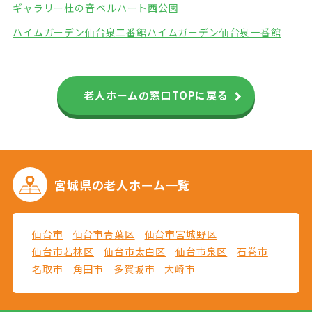
ギャラリー杜の音
ベルハート西公園
ハイムガーデン仙台泉二番館
ハイムガーデン仙台泉一番館
老人ホームの窓口TOPに戻る
宮城県の
老人ホーム一覧
仙台市
仙台市青葉区
仙台市宮城野区
仙台市若林区
仙台市太白区
仙台市泉区
石巻市
名取市
角田市
多賀城市
大崎市