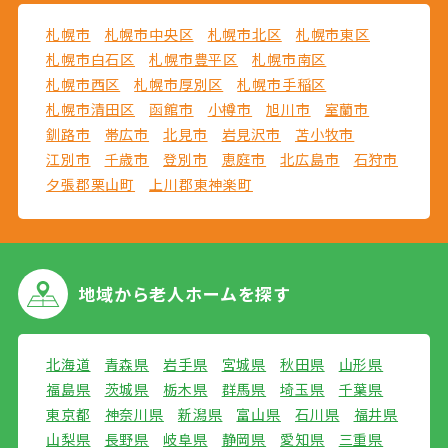
札幌市
札幌市中央区
札幌市北区
札幌市東区
札幌市白石区
札幌市豊平区
札幌市南区
札幌市西区
札幌市厚別区
札幌市手稲区
札幌市清田区
函館市
小樽市
旭川市
室蘭市
釧路市
帯広市
北見市
岩見沢市
苫小牧市
江別市
千歳市
登別市
恵庭市
北広島市
石狩市
夕張郡栗山町
上川郡東神楽町
地域から
老人ホームを探す
北海道
青森県
岩手県
宮城県
秋田県
山形県
福島県
茨城県
栃木県
群馬県
埼玉県
千葉県
東京都
神奈川県
新潟県
富山県
石川県
福井県
山梨県
長野県
岐阜県
静岡県
愛知県
三重県