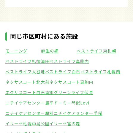
同じ市区町村にある施設
モーニング
麻生の郷
ベストライフ東札幌
ベストライフ札幌清田
ベストライフ真駒内
ベストライフ大谷地
ベストライフ白石
ベストライフ札幌西
ネクサスコート北大前
ネクサスコート真駒内
ネクサスコート白石南郷
グリーンライフ伏見
ニチイケアセンター豊平
ドーミー琴似Levi
ニチイケアセンター厚別
ニチイケアセンター手稲
イリーゼ札幌中島公園
イリーゼ宮の森