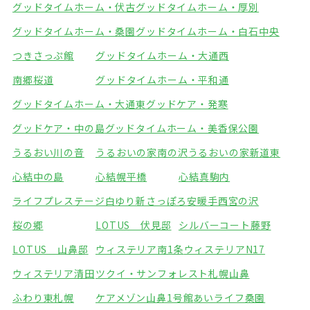
グッドタイムホーム・伏古
グッドタイムホーム・厚別
グッドタイムホーム・桑園
グッドタイムホーム・白石中央
つきさっぷ館
グッドタイムホーム・大通西
南郷桜道
グッドタイムホーム・平和通
グッドタイムホーム・大通東
グッドケア・発寒
グッドケア・中の島
グッドタイムホーム・美香保公園
うるおい川の音
うるおいの家南の沢
うるおいの家新道東
心結中の島
心結幌平橋
心結真駒内
ライフプレステージ白ゆり新さっぽろ
安暖手西宮の沢
桜の郷
LOTUS 伏見邸
シルバーコート藤野
LOTUS 山鼻邸
ウィステリア南1条
ウィステリアN17
ウィステリア清田
ツクイ・サンフォレスト札幌山鼻
ふわり東札幌
ケアメゾン山鼻1号館
あいライフ桑園