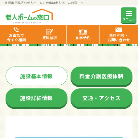
札幌市手稲区の老人ホームの検索は老人ホームの窓口へ
ラ・ナシカ ていね
メニュー
お電話で
無料相談・
資料
請求
見学
予約
今すぐ相談
お問い合わせ
施設基本情報
料金介護医療体制
施設詳細情報
交通・アクセス