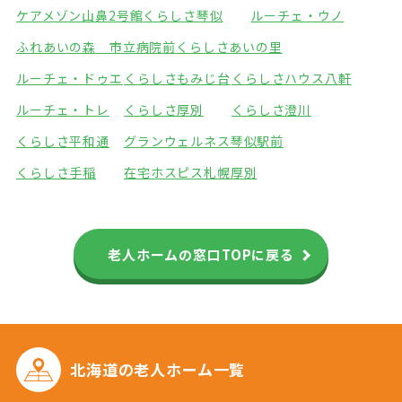
ケアメゾン山鼻2号館
くらしさ琴似
ルーチェ・ウノ
ふれあいの森 市立病院前
くらしさあいの里
ルーチェ・ドゥエ
くらしさもみじ台
くらしさハウス八軒
ルーチェ・トレ
くらしさ厚別
くらしさ澄川
くらしさ平和通
グランウェルネス琴似駅前
くらしさ手稲
在宅ホスピス札幌厚別
老人ホームの窓口TOPに戻る
北海道の
老人ホーム一覧