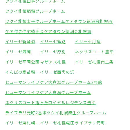
ツクイ札幌山鼻グループホーム
ツクイ札幌稲穂グループホーム
ツクイ札幌太平グループホーム
ケアタウン徳洲会札幌西
ケア付き住宅徳洲会
ケアタウン徳洲会札幌南
イリーゼ新琴似
イリーゼ篠路
イリーゼ月寒
イリーゼ西岡
イリーゼ厚別
ネクサスコート豊平
イリーゼ平岡公園
マザアス札幌
イリーゼ札幌南三条
そんぽの家苗穂
イリーゼ西宮の沢
ヒューマンライフケア大倉湯グループホーム2号館
ヒューマンライフケア大倉湯グループホーム
ネクサスコート旭ヶ丘
ロイヤルレジデンス豊平
ライブラリ元町2番館
ツクイ札幌麻生グループホーム
イリーゼ東札幌
イリーゼ札幌屯田
ライブラリ元町