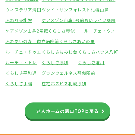
ウィステリア清田
ツクイ・サンフォレスト札幌山鼻
ふわり東札幌
ケアメゾン山鼻1号館
あいライフ桑園
ケアメゾン山鼻2号館
くらしさ琴似
ルーチェ・ウノ
ふれあいの森 市立病院前
くらしさあいの里
ルーチェ・ドゥエ
くらしさもみじ台
くらしさハウス八軒
ルーチェ・トレ
くらしさ厚別
くらしさ澄川
くらしさ平和通
グランウェルネス琴似駅前
くらしさ手稲
在宅ホスピス札幌厚別
老人ホームの窓口TOPに戻る