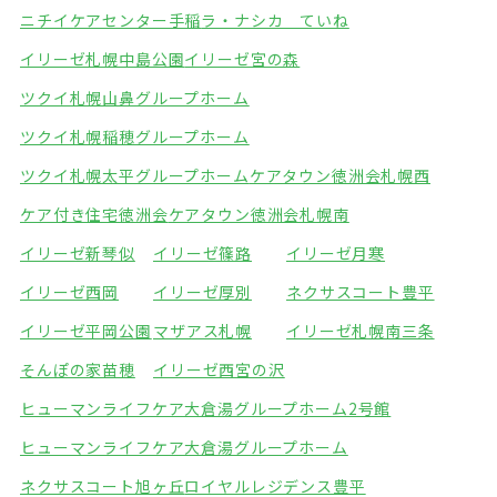
ニチイケアセンター手稲
ラ・ナシカ ていね
イリーゼ札幌中島公園
イリーゼ宮の森
ツクイ札幌山鼻グループホーム
ツクイ札幌稲穂グループホーム
ツクイ札幌太平グループホーム
ケアタウン徳洲会札幌西
ケア付き住宅徳洲会
ケアタウン徳洲会札幌南
イリーゼ新琴似
イリーゼ篠路
イリーゼ月寒
イリーゼ西岡
イリーゼ厚別
ネクサスコート豊平
イリーゼ平岡公園
マザアス札幌
イリーゼ札幌南三条
そんぽの家苗穂
イリーゼ西宮の沢
ヒューマンライフケア大倉湯グループホーム2号館
ヒューマンライフケア大倉湯グループホーム
ネクサスコート旭ヶ丘
ロイヤルレジデンス豊平