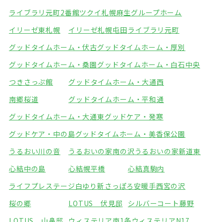
ライブラリ元町2番館
ツクイ札幌麻生グループホーム
イリーゼ東札幌
イリーゼ札幌屯田
ライブラリ元町
グッドタイムホーム・伏古
グッドタイムホーム・厚別
グッドタイムホーム・桑園
グッドタイムホーム・白石中央
つきさっぷ館
グッドタイムホーム・大通西
南郷桜道
グッドタイムホーム・平和通
グッドタイムホーム・大通東
グッドケア・発寒
グッドケア・中の島
グッドタイムホーム・美香保公園
うるおい川の音
うるおいの家南の沢
うるおいの家新道東
心結中の島
心結幌平橋
心結真駒内
ライフプレステージ白ゆり新さっぽろ
安暖手西宮の沢
桜の郷
LOTUS 伏見邸
シルバーコート藤野
LOTUS 山鼻邸
ウィステリア南1条
ウィステリアN17