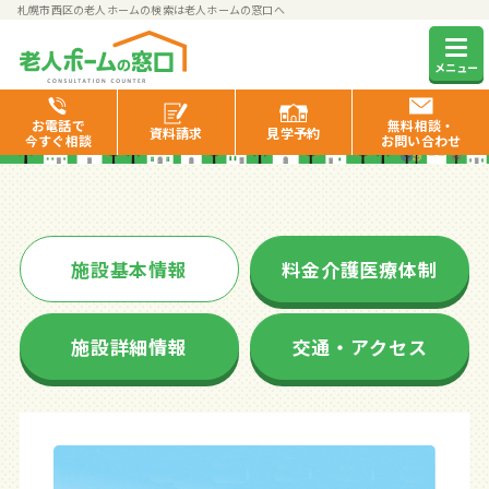
札幌市西区の老人ホームの検索は老人ホームの窓口へ
ベストライフ札幌西
メニュー
お電話で
無料相談・
資料
請求
見学
予約
今すぐ相談
お問い合わせ
施設基本情報
料金介護医療体制
施設詳細情報
交通・アクセス