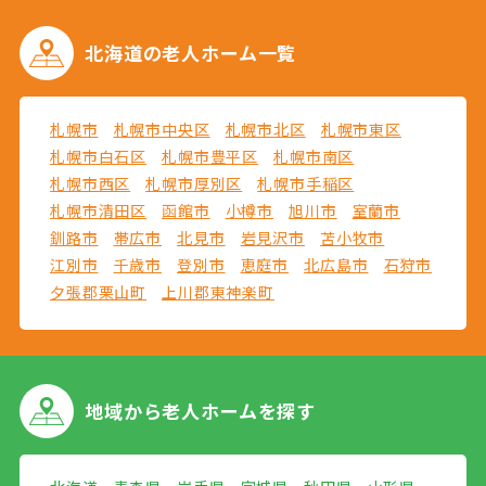
北海道の
老人ホーム一覧
札幌市
札幌市中央区
札幌市北区
札幌市東区
札幌市白石区
札幌市豊平区
札幌市南区
札幌市西区
札幌市厚別区
札幌市手稲区
札幌市清田区
函館市
小樽市
旭川市
室蘭市
釧路市
帯広市
北見市
岩見沢市
苫小牧市
江別市
千歳市
登別市
恵庭市
北広島市
石狩市
夕張郡栗山町
上川郡東神楽町
地域から
老人ホームを探す