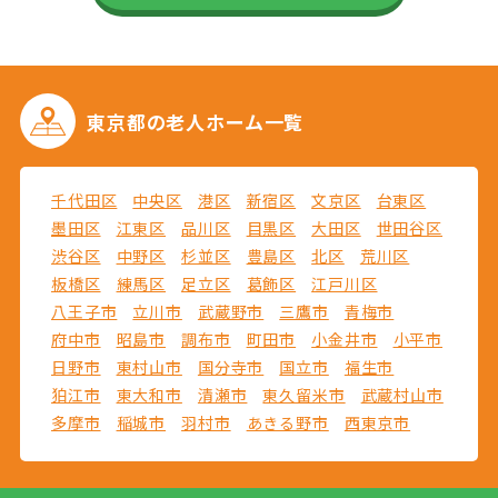
東京都の
老人ホーム一覧
千代田区
中央区
港区
新宿区
文京区
台東区
墨田区
江東区
品川区
目黒区
大田区
世田谷区
渋谷区
中野区
杉並区
豊島区
北区
荒川区
板橋区
練馬区
足立区
葛飾区
江戸川区
八王子市
立川市
武蔵野市
三鷹市
青梅市
府中市
昭島市
調布市
町田市
小金井市
小平市
日野市
東村山市
国分寺市
国立市
福生市
狛江市
東大和市
清瀬市
東久留米市
武蔵村山市
多摩市
稲城市
羽村市
あきる野市
西東京市