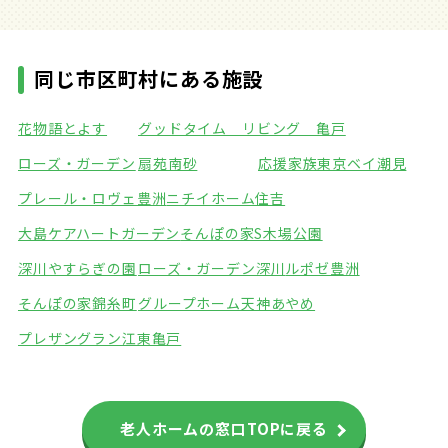
同じ市区町村にある施設
花物語とよす
グッドタイム リビング 亀戸
ローズ・ガーデン
扇苑南砂
応援家族東京ベイ潮見
プレール・ロヴェ豊洲
ニチイホーム住吉
大島ケアハートガーデン
そんぽの家S木場公園
深川やすらぎの園
ローズ・ガーデン深川
ルポゼ豊洲
そんぽの家錦糸町
グループホーム天神あやめ
プレザングラン江東亀戸
老人ホームの窓口TOPに戻る