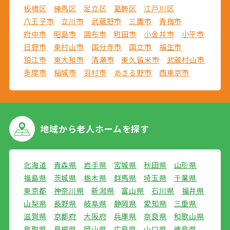
板橋区
練馬区
足立区
葛飾区
江戸川区
八王子市
立川市
武蔵野市
三鷹市
青梅市
府中市
昭島市
調布市
町田市
小金井市
小平市
日野市
東村山市
国分寺市
国立市
福生市
狛江市
東大和市
清瀬市
東久留米市
武蔵村山市
多摩市
稲城市
羽村市
あきる野市
西東京市
地域から
老人ホームを探す
北海道
青森県
岩手県
宮城県
秋田県
山形県
福島県
茨城県
栃木県
群馬県
埼玉県
千葉県
東京都
神奈川県
新潟県
富山県
石川県
福井県
山梨県
長野県
岐阜県
静岡県
愛知県
三重県
滋賀県
京都府
大阪府
兵庫県
奈良県
和歌山県
鳥取県
島根県
岡山県
広島県
山口県
徳島県