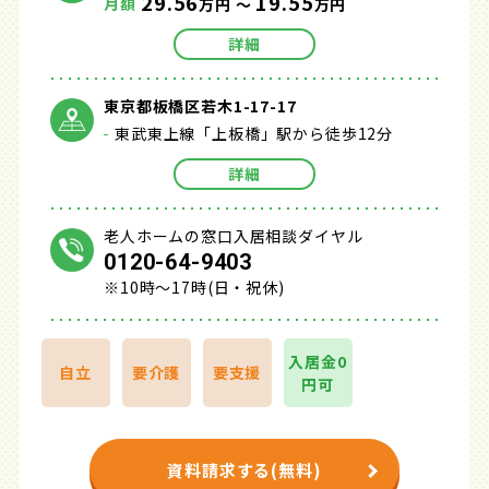
29.56
19.55
月額
万円 ～
万円
詳細
東京都板橋区若木1-17-17
東武東上線「上板橋」駅から徒歩12分
詳細
老人ホームの窓口入居相談ダイヤル
0120-64-9403
※10時～17時(日・祝休)
入居金0
自立
要介護
要支援
円可
資料請求する(無料)