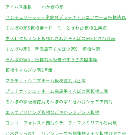
アイムス蓮根
わかぎの憩
センチュリーシティ常盤台
プラチナ・シニアホーム板橋徳丸
そんぽの家S板橋若木
ドーミーときわ台
板橋生楽館
ホスピタルメント板橋ときわ台
そんぽの家Sときわ台南
そんぽの家S 新高島平
そんぽの家S 板橋仲宿
そんぽの家S 板橋若木
板橋やすらぎの園本館
板橋やすらぎの園2号館
プラチナ・シニアホーム板橋徳丸弐番館
プラチナ・シニアホーム高島平
そんぽの家板橋三園
そんぽの家板橋徳丸
そんぽの家ときわ台
シェモア西台
エスケアリビング板橋
なごやかレジデンス板橋
ヨウコ―フォレスト西台
クラーチ・ファミリア小竹向原
若木さくらの杜
リアンレーヴ板橋蓮根
ミモザ板橋けやき苑