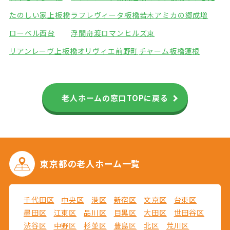
たのしい家上板橋
ラフレヴィータ板橋若木
アミカの郷成増
ローベル西台
浮間舟渡ロマンヒルズ東
リアンレーヴ上板橋
オリヴィエ前野町
チャーム板橋蓮根
老人ホームの窓口TOPに戻る
東京都の
老人ホーム一覧
千代田区
中央区
港区
新宿区
文京区
台東区
墨田区
江東区
品川区
目黒区
大田区
世田谷区
渋谷区
中野区
杉並区
豊島区
北区
荒川区