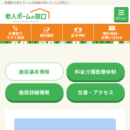
板橋区の老人ホームの検索は老人ホームの窓口へ
ライフコミューン上板橋
メニュー
お電話で
無料相談・
資料
請求
見学
予約
今すぐ相談
お問い合わせ
施設基本情報
料金介護医療体制
施設詳細情報
交通・アクセス