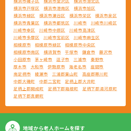
横浜市磯子区
横浜市金沢区
横浜市港北区
横浜市戸塚区
横浜市港南区
横浜市旭区
横浜市緑区
横浜市瀬谷区
横浜市栄区
横浜市泉区
横浜市青葉区
横浜市都筑区
川崎市
川崎市川崎区
川崎市幸区
川崎市中原区
川崎市高津区
川崎市多摩区
川崎市宮前区
川崎市麻生区
相模原市
相模原市緑区
相模原市中央区
相模原市南区
横須賀市
平塚市
鎌倉市
藤沢市
小田原市
茅ヶ崎市
逗子市
三浦市
秦野市
厚木市
大和市
伊勢原市
海老名市
座間市
南足柄市
綾瀬市
三浦郡葉山町
高座郡寒川町
中郡大磯町
中郡二宮町
足柄上郡大井町
足柄上郡開成町
足柄下郡箱根町
足柄下郡湯河原町
足柄下郡真鶴町
地域から
老人ホームを探す