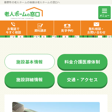
秦野市の老人ホームの検索は老人ホームの窓口へ
ベストライフ秦野
メニュー
お電話で
無料相談・
資料
請求
見学
予約
今すぐ相談
お問い合わせ
施設基本情報
料金介護医療体制
施設詳細情報
交通・アクセス