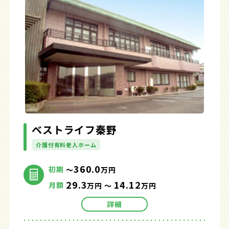
ベストライフ秦野
介護付有料老人ホーム
360.0
初期
～
万円
29.3
14.12
月額
万円 ～
万円
詳細