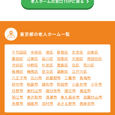
老人ホームの窓口TOPに戻る
東京都の
老人ホーム一覧
千代田区
中央区
港区
新宿区
文京区
台東区
墨田区
江東区
品川区
目黒区
大田区
世田谷区
渋谷区
中野区
杉並区
豊島区
北区
荒川区
板橋区
練馬区
足立区
葛飾区
江戸川区
八王子市
立川市
武蔵野市
三鷹市
青梅市
府中市
昭島市
調布市
町田市
小金井市
小平市
日野市
東村山市
国分寺市
国立市
福生市
狛江市
東大和市
清瀬市
東久留米市
武蔵村山市
多摩市
稲城市
羽村市
あきる野市
西東京市