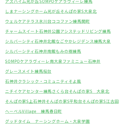
アズハイム光が丘
SOMPOケアラヴィーレ練馬
しまナーシングホーム光が丘
そんぽの家S大泉北
ウェルケアテラス氷川台
ココファン練馬関町
チャームスイート石神井公園
アシステッドリビング練馬
シルバーシティ石神井北館
なごやかレジデンス練馬大泉
シルバーシティ石神井南館
もみの樹練馬
SOMPOケアラヴィーレ南大泉
ファミニュー石神井
グレースメイト練馬桜台
石神井クラシック・コミュニティそよ風
ニチイケアセンター練馬さくら台
そんぽの家S 大泉北
そんぽの家S上石神井
そんぽの家S平和台
そんぽの家S江古田
ヘーベルVillage 練馬春日町
グッドタイム ナーシングホーム・大泉学園