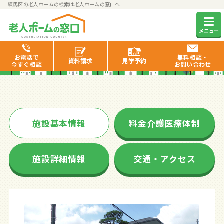
練馬区の老人ホームの検索は老人ホームの窓口へ
ベストライフ東大泉
メニュー
お電話で
無料相談・
資料
請求
見学
予約
今すぐ相談
お問い合わせ
施設基本情報
料金介護医療体制
施設詳細情報
交通・アクセス