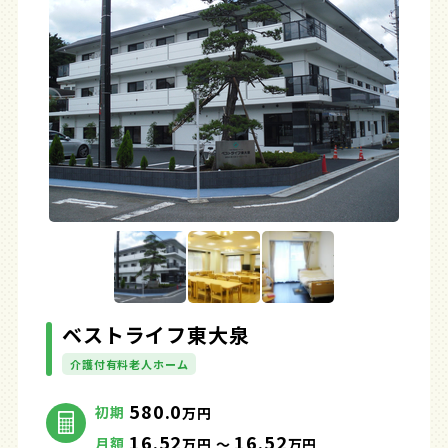
ベストライフ東大泉
介護付有料老人ホーム
580.0
初期
万円
16.52
16.52
月額
万円 ～
万円