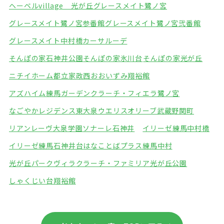
ヘーベルvillage 光が丘
グレースメイト鷺ノ宮
グレースメイト鷺ノ宮参番館
グレースメイト鷺ノ宮弐番館
グレースメイト中村橋
カーサルーデ
そんぽの家石神井公園
そんぽの家氷川台
そんぽの家光が丘
ニチイホーム都立家政
西おおいずみ翔裕館
アズハイム練馬ガーデン
クラーチ・フィエラ鷺ノ宮
なごやかレジデンス東大泉
ウエリスオリーブ武蔵野関町
リアンレーヴ大泉学園
ソナーレ石神井
イリーゼ練馬中村橋
イリーゼ練馬石神井台
はなことばプラス練馬中村
光が丘パークヴィラ
クラーチ・ファミリア光が丘公園
しゃくじい台翔裕館