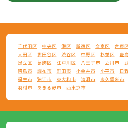
千代田区
中央区
港区
新宿区
文京区
台東
大田区
世田谷区
渋谷区
中野区
杉並区
豊
足立区
葛飾区
江戸川区
八王子市
立川市
昭島市
調布市
町田市
小金井市
小平市
日
福生市
狛江市
東大和市
清瀬市
東久留米市
羽村市
あきる野市
西東京市