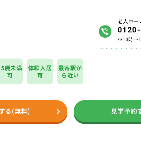
老人ホー
0120-
※10時～
65歳未満
体験入居
最寄駅か
可
可
ら近い
する(無料)
見学予約す