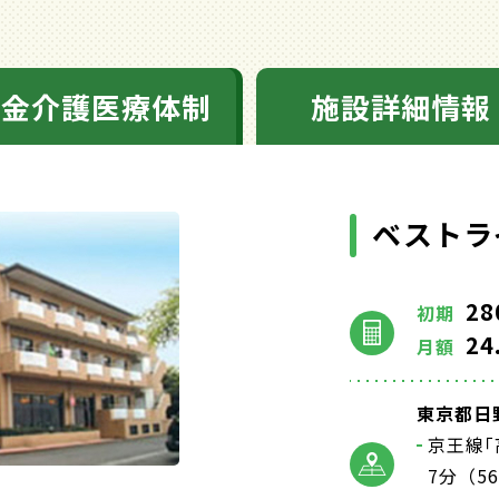
料金介護医療体制
施設詳細情報
ベストラ
28
初期
24
月額
東京都日野
京王線
7分（5