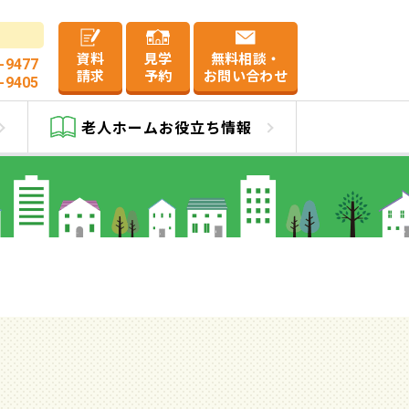
資料
見学
無料相談・
-9477
請求
予約
お問い合わせ
-9405
老人ホーム
お役立ち情報