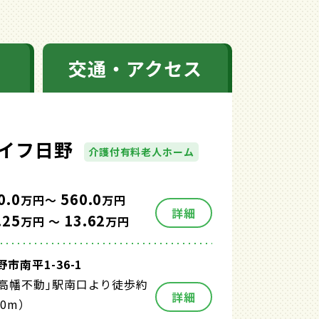
交通・アクセス
イフ日野
介護付有料老人ホーム
0.0
560.0
万円～
万円
詳細
.25
13.62
万円 ～
万円
市南平1-36-1
｢高幡不動｣駅南口より徒歩約
詳細
60m）