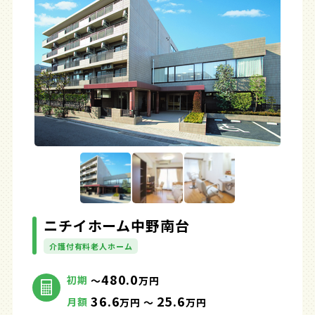
ニチイホーム中野南台
介護付有料老人ホーム
480.0
初期
～
万円
36.6
25.6
月額
万円 ～
万円