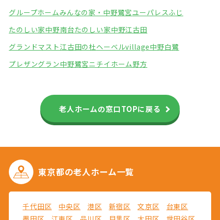
グループホームみんなの家・中野鷺宮
ユーパレスふじ
たのしい家中野南台
たのしい家中野江古田
グランドマスト江古田の杜
ヘーベルvillage中野白鷺
プレザングラン中野鷺宮
ニチイホーム野方
老人ホームの窓口TOPに戻る
東京都の
老人ホーム一覧
千代田区
中央区
港区
新宿区
文京区
台東区
墨田区
江東区
品川区
目黒区
大田区
世田谷区