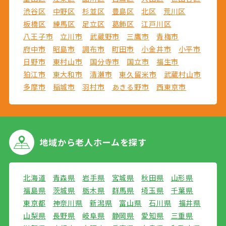
渋谷区
中野区
杉並区
豊島区
北区
荒川区
板橋区
練馬区
足立区
葛飾区
江戸川区
八王子市
立川市
武蔵野市
三鷹市
青梅市
府中市
昭島市
調布市
町田市
小金井市
小平市
日野市
東村山市
国分寺市
国立市
福生市
狛江市
東大和市
清瀬市
東久留米市
武蔵村山市
多摩市
稲城市
羽村市
あきる野市
西東京市
地域から
老人ホームを探す
北海道
青森県
岩手県
宮城県
秋田県
山形県
福島県
茨城県
栃木県
群馬県
埼玉県
千葉県
東京都
神奈川県
新潟県
富山県
石川県
福井県
山梨県
長野県
岐阜県
静岡県
愛知県
三重県