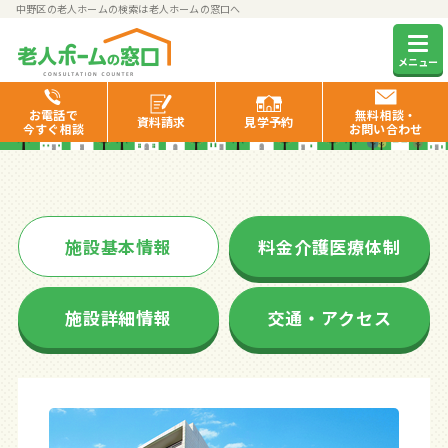
中野区の老人ホームの検索は老人ホームの窓口へ
ニチイホーム中野南台
メニュー
お電話で
無料相談・
資料
請求
見学
予約
今すぐ相談
お問い合わせ
施設基本情報
料金介護医療体制
施設詳細情報
交通・アクセス