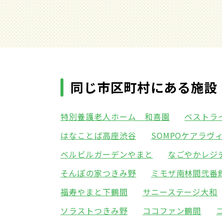
同じ市区町村にある施設
特別養護老人ホーム 和喜園
ベストラ
はなことば高座渋谷
SOMPOケアラヴ
ベルビルガーデンやまと
なごやかレジ
そんぽの家つきみ野
ミモザ南林間弐番
福寿やまと下鶴間
サニーステージ大和
ソラストつきみ野
ココファン鶴間