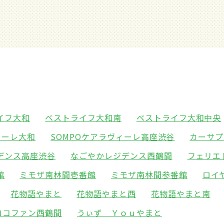
イフ大和
ベストライフ大和南
ベストライフ大和中央
ィーレ大和
SOMPOケアラヴィーレ高座渋谷
カーサプ
デンス高座渋谷
なごやかレジデンス西鶴間
フェリエ
館
ミモザ南林間壱番館
ミモザ南林間参番館
ロイ
花物語やまと
花物語やまと西
花物語やまと南
ココファン西鶴間
うぃず Ｙｏｕやまと