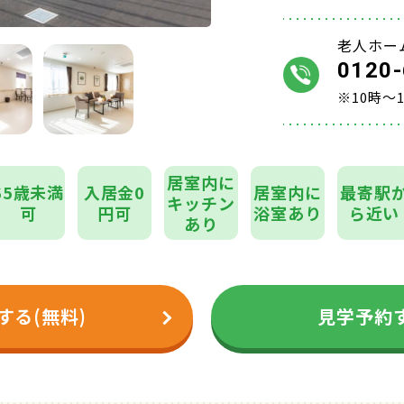
老人ホー
0120-
※10時～
居室内に
65歳未満
入居金0
居室内に
最寄駅
キッチン
可
円可
浴室あり
ら近い
あり
する(無料)
見学予約す