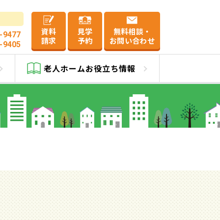
資料
見学
無料相談・
-9477
請求
予約
お問い合わせ
-9405
和
老人ホーム
お役立ち情報