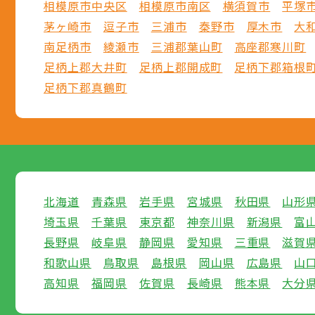
相模原市中央区
相模原市南区
横須賀市
平塚
茅ヶ崎市
逗子市
三浦市
秦野市
厚木市
大
南足柄市
綾瀬市
三浦郡葉山町
高座郡寒川町
足柄上郡大井町
足柄上郡開成町
足柄下郡箱根
足柄下郡真鶴町
北海道
青森県
岩手県
宮城県
秋田県
山形
埼玉県
千葉県
東京都
神奈川県
新潟県
富
長野県
岐阜県
静岡県
愛知県
三重県
滋賀
和歌山県
鳥取県
島根県
岡山県
広島県
山
高知県
福岡県
佐賀県
長崎県
熊本県
大分