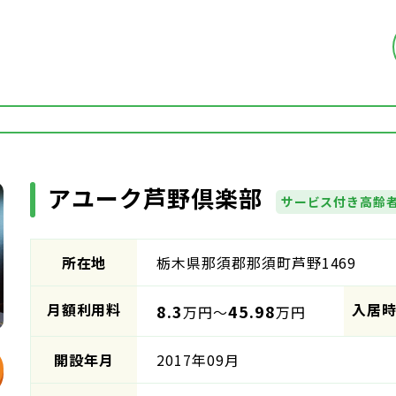
アユーク芦野倶楽部
サービス付き高齢
所在地
栃木県那須郡那須町芦野1469
月額利用料
入居
8.3
45.98
万円～
万円
開設年月
2017年09月