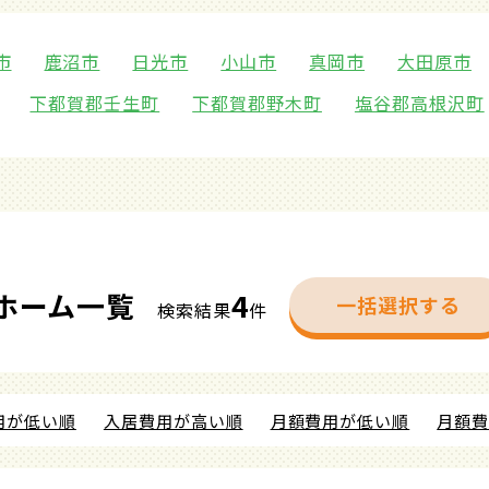
市
鹿沼市
日光市
小山市
真岡市
大田原市
下都賀郡壬生町
下都賀郡野木町
塩谷郡高根沢町
ホーム一覧
4
一括選択する
検索結果
件
用が低い順
入居費用が高い順
月額費用が低い順
月額