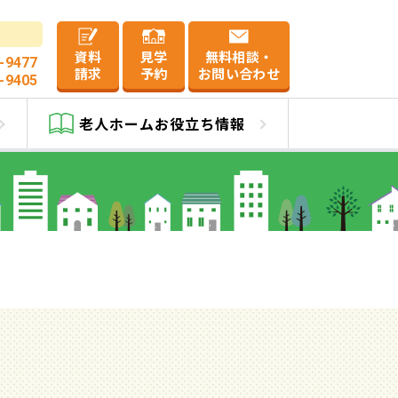
資料
見学
無料相談・
-9477
請求
予約
お問い合わせ
-9405
ム一覧
老人ホーム
お役立ち情報