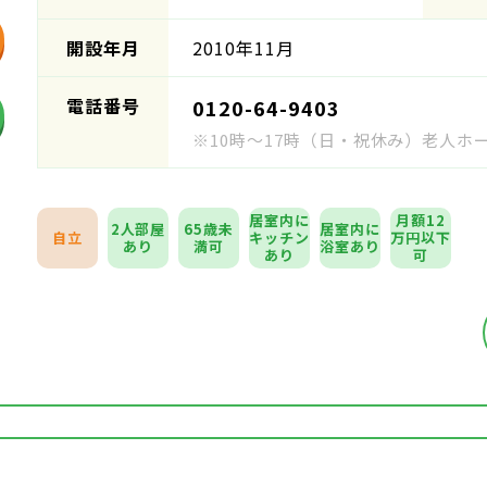
開設年月
2010年11月
電話番号
0120-64-9403
※10時～17時（日・祝休み）老人
居室内に
月額12
2人部屋
65歳未
居室内に
自立
キッチン
万円以下
あり
満可
浴室あり
あり
可