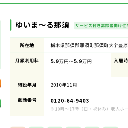
ゆいま～る那須
サービス付き高齢者向け住
所在地
栃木県那須郡那須町那須町大字豊原乙6
月額利用料
入居
5.9
5.9
万円～
万円
開設年月
2010年11月
電話番号
0120-64-9403
※10時～17時（日・祝休み）老人