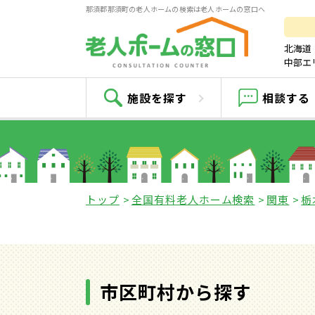
那須郡那須町の老人ホームの検索は老人ホームの窓口へ
北海道
中部エ
那須
施設を探す
相談する
トップ
全国有料老人ホーム検索
関東
栃
市区町村から探す