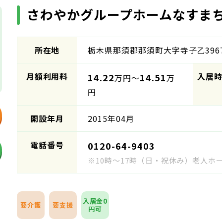
さわやかグループホームなすま
所在地
栃木県那須郡那須町大字寺子乙3967
月額利用料
入居
14.22
14.51
万円～
万
円
開設年月
2015年04月
電話番号
0120-64-9403
※10時～17時（日・祝休み）老人
入居金0
要介護
要支援
円可