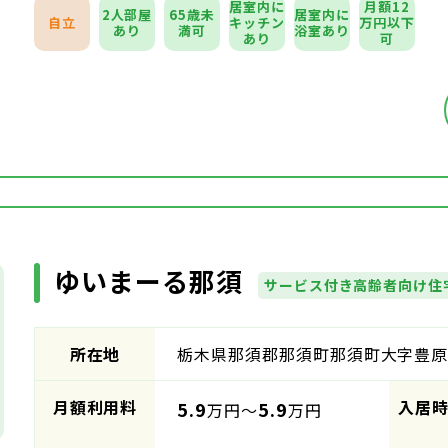
居室内に
月額12
2人部屋
65歳未
居室内に
自立
キッチン
万円以下
あり
満可
浴室あり
あり
可
ゆいまーる那須
サービス付き高齢者向け住
所在地
栃木県那須郡那須町那須町大字豊原乙6
月額利用料
入居
5.9
5.9
万円～
万円