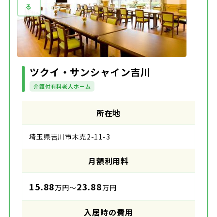
ツクイ・サンシャイン吉川
介護付有料老人ホーム
所在地
埼玉県吉川市木売2-11-3
月額利用料
15.88
23.88
万円～
万円
入居時の費用