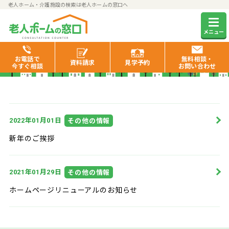
老人ホーム・介護施設の検索は老人ホームの窓口へ
お知らせ
メニュー
お電話で
無料相談・
資料
請求
見学
予約
今すぐ相談
お問い合わせ
年
月
日
その他の情報
2022
01
01
新年のご挨拶
年
月
日
その他の情報
2021
01
29
ホームページリニューアルのお知らせ