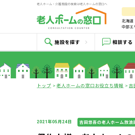
老人ホーム・介護施設の検索は老人ホームの窓口へ
北海道
中部エ
老
施設を探す
相談する
トップ
老人ホームの窓口お役立ち情報
吉
年
月
日
吉田悠吾の老人ホーム放浪
2021
05
24