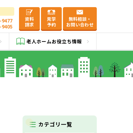
資料
見学
無料相談・
-9477
請求
予約
お問い合わせ
-9405
情報
老人ホーム
お役立ち情報
カテゴリ一覧