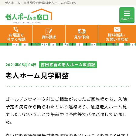
老人ホーム・介護施設の検索は老人ホームの窓口へ
老人ホームの窓口お役立ち情報
メニュー
お電話で
無料相談・
資料
請求
見学
予約
今すぐ相談
お問い合わせ
年
月
日
吉田悠吾の老人ホーム放浪記
2021
05
06
老人ホーム見学調整
ゴールデンウィーク前にご相談があったご家族様から、入院
予定の病院から断られたという連絡あり、急遽老人ホーム見
学したいということで午前中は予約等でバタバタしていまし
た。
幸いにも診療情報提供書を取得済みということもあり8日本人