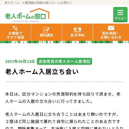
老人ホーム・介護施設の検索は老人ホームの窓口へ
老人ホームの窓口お役立ち情報
メニュー
お電話で
無料相談・
資料
請求
見学
予約
今すぐ相談
お問い合わせ
年
月
日
吉田悠吾の老人ホーム放浪記
2021
04
22
老人ホーム入居立ち会い
本日は、区分マンションの売買契約を持ち回りで済ませ、老
人ホームの入居の立ち合いに行ってきました。
老人ホームの入居日に立ち合うことはあまり無いのですが、
２度ほど同じ施設で暴れて自宅に戻られたことのある方です
ので、関係者集まって、主治医に入居と同時に暴れないような