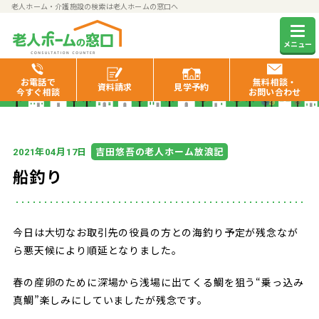
老人ホーム・介護施設の検索は老人ホームの窓口へ
老人ホームの窓口お役立ち情報
メニュー
お電話で
無料相談・
資料
請求
見学
予約
今すぐ相談
お問い合わせ
年
月
日
吉田悠吾の老人ホーム放浪記
2021
04
17
船釣り
今日は大切なお取引先の役員の方との海釣り予定が残念なが
ら悪天候により順延となりました。
春の産卵のために深場から浅場に出てくる鯛を狙う“乗っ込み
真鯛”楽しみにしていましたが残念です。