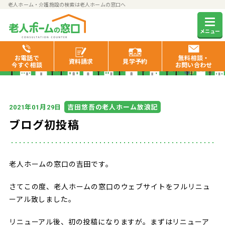
老人ホーム・介護施設の検索は老人ホームの窓口へ
老人ホームの窓口お役立ち情報
メニュー
お電話で
無料相談・
資料
請求
見学
予約
今すぐ相談
お問い合わせ
年
月
日
吉田悠吾の老人ホーム放浪記
2021
01
29
ブログ初投稿
老人ホームの窓口の吉田です。
さてこの度、老人ホームの窓口のウェブサイトをフルリニュ
ーアル致しました。
リニューアル後、初の投稿になりますが。まずはリニューア