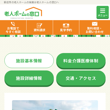
新庄市の老人ホームの検索は老人ホームの窓口へ
スマイル・ガーデンふきのとう
メニュー
お電話で
無料相談・
資料
請求
見学
予約
今すぐ相談
お問い合わせ
施設基本情報
料金介護医療体制
施設詳細情報
交通・アクセス