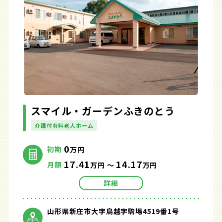
スマイル・ガーデンふきのとう
介護付有料老人ホーム
0
初期
万円
17.41
14.17
月額
万円 ～
万円
詳細
山形県新庄市大字鳥越字駒場4519番1号