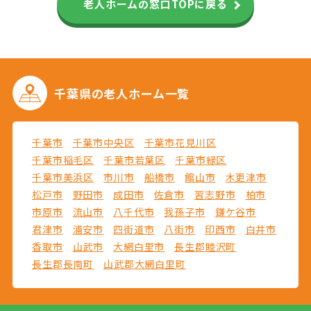
老人ホームの窓口TOPに戻る
千葉県の
老人ホーム一覧
千葉市
千葉市中央区
千葉市花見川区
千葉市稲毛区
千葉市若葉区
千葉市緑区
千葉市美浜区
市川市
船橋市
館山市
木更津市
松戸市
野田市
成田市
佐倉市
習志野市
柏市
市原市
流山市
八千代市
我孫子市
鎌ケ谷市
君津市
浦安市
四街道市
八街市
印西市
白井市
香取市
山武市
大網白里市
長生郡睦沢町
長生郡長南町
山武郡大網白里町