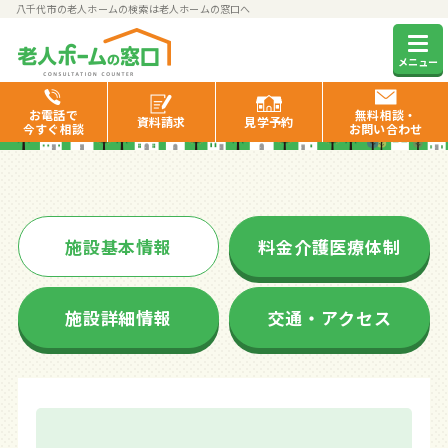
八千代市の老人ホームの検索は老人ホームの窓口へ
銀木犀八千代
メニュー
お電話で
無料相談・
資料
請求
見学
予約
今すぐ相談
お問い合わせ
施設基本情報
料金介護医療体制
施設詳細情報
交通・アクセス