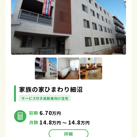
家族の家ひまわり細沼
サービス付き高齢者向け住宅
6.70
初期
万円
14.8
14.8
月額
万円 ～
万円
詳細