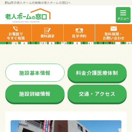
郡山市の老人ホームの検索は老人ホームの窓口へ
家族の家ひまわり細沼
メニュー
お電話で
無料相談・
資料
請求
見学
予約
今すぐ相談
お問い合わせ
施設基本情報
料金介護医療体制
施設詳細情報
交通・アクセス