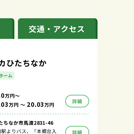
交通・アクセス
カひたちなか
ホーム
.0
万円～
詳細
.03
20.03
万円 ～
万円
ちなか市馬渡2831-46
田駅よりバス、「本郷台入
詳細