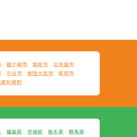
市
龍ケ崎市
常総市
北茨城市
市
守谷市
常陸大宮市
那珂市
馬郡利根町
県
福島県
茨城県
栃木県
群馬県