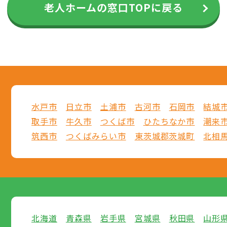
老人ホームの窓口TOPに戻る
水戸市
日立市
土浦市
古河市
石岡市
結城
取手市
牛久市
つくば市
ひたちなか市
潮来
筑西市
つくばみらい市
東茨城郡茨城町
北相
北海道
青森県
岩手県
宮城県
秋田県
山形