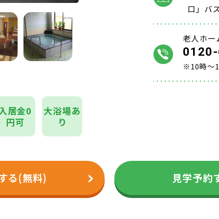
口」バ
老人ホー
0120-
※10時～
入居金0
大浴場あ
円可
り
する(無料)
見学予約す