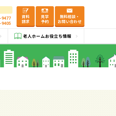
資料
見学
無料相談・
-9477
請求
予約
お問い合わせ
-9405
か
老人ホーム
お役立ち情報