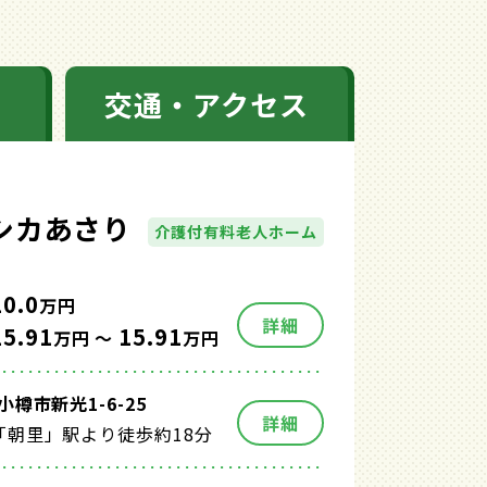
交通・アクセス
シカあさり
介護付有料老人ホーム
10.0
万円
詳細
15.91
15.91
万円 ～
万円
樽市新光1-6-25
詳細
「朝里」駅より徒歩約18分