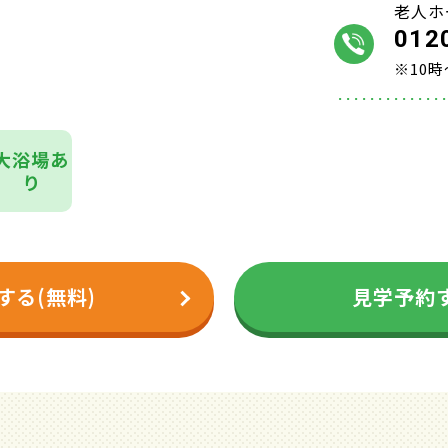
老人ホ
012
※10時
大浴場あ
り
する(無料)
見学予約す