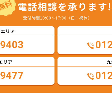
無料
電話相談を
承ります!
受付時間10:00～17:00（日・祝休）
東エリア
-9403
01
エリア
九
-9477
01