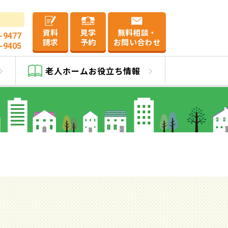
資料
見学
無料相談・
-9477
請求
予約
お問い合わせ
-9405
老人ホーム
お役立ち情報