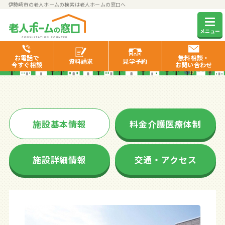
伊勢崎市の老人ホームの検索は老人ホームの窓口へ
メディス伊勢崎
メニュー
お電話で
無料相談・
資料
請求
見学
予約
今すぐ相談
お問い合わせ
施設基本情報
料金介護医療体制
施設詳細情報
交通・アクセス