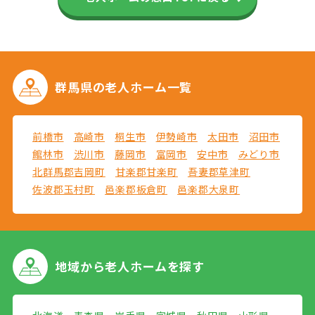
群馬県の
老人ホーム一覧
前橋市
高崎市
桐生市
伊勢崎市
太田市
沼田市
館林市
渋川市
藤岡市
富岡市
安中市
みどり市
北群馬郡吉岡町
甘楽郡甘楽町
吾妻郡草津町
佐波郡玉村町
邑楽郡板倉町
邑楽郡大泉町
地域から
老人ホームを探す