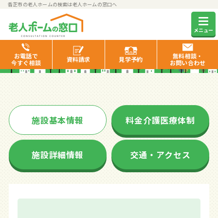
香芝市の老人ホームの検索は老人ホームの窓口へ
ホームケアー香芝
メニュー
お電話で
無料相談・
資料
請求
見学
予約
今すぐ相談
お問い合わせ
施設基本情報
料金介護医療体制
施設詳細情報
交通・アクセス