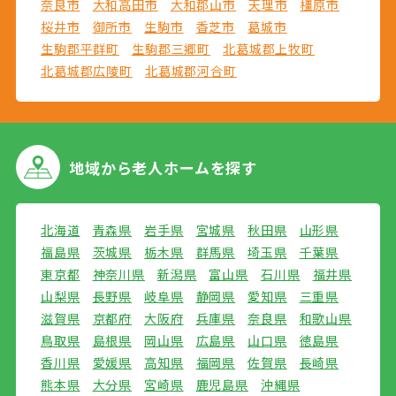
奈良市
大和高田市
大和郡山市
天理市
橿原市
桜井市
御所市
生駒市
香芝市
葛城市
生駒郡平群町
生駒郡三郷町
北葛城郡上牧町
北葛城郡広陵町
北葛城郡河合町
地域から
老人ホームを探す
北海道
青森県
岩手県
宮城県
秋田県
山形県
福島県
茨城県
栃木県
群馬県
埼玉県
千葉県
東京都
神奈川県
新潟県
富山県
石川県
福井県
山梨県
長野県
岐阜県
静岡県
愛知県
三重県
滋賀県
京都府
大阪府
兵庫県
奈良県
和歌山県
鳥取県
島根県
岡山県
広島県
山口県
徳島県
香川県
愛媛県
高知県
福岡県
佐賀県
長崎県
熊本県
大分県
宮崎県
鹿児島県
沖縄県