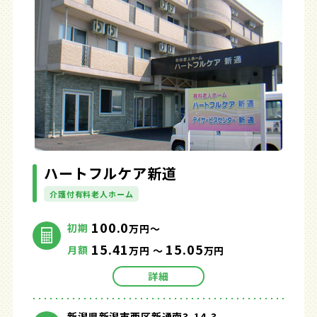
ハートフルケア新道
介護付有料老人ホーム
100.0
初期
万円～
15.41
15.05
月額
万円 ～
万円
詳細
新潟県新潟市西区新通南3-14-3