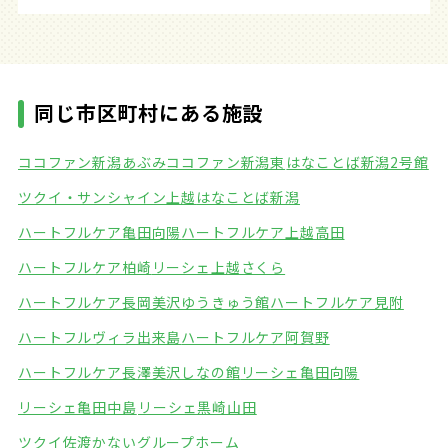
同じ市区町村にある施設
ココファン新潟あぶみ
ココファン新潟東
はなことば新潟2号館
ツクイ・サンシャイン上越
はなことば新潟
ハートフルケア亀田向陽
ハートフルケア上越高田
ハートフルケア柏崎
リーシェ上越さくら
ハートフルケア長岡美沢ゆうきゅう館
ハートフルケア見附
ハートフルヴィラ出来島
ハートフルケア阿賀野
ハートフルケア長澤美沢しなの館
リーシェ亀田向陽
リーシェ亀田中島
リーシェ黒崎山田
ツクイ佐渡かないグループホーム