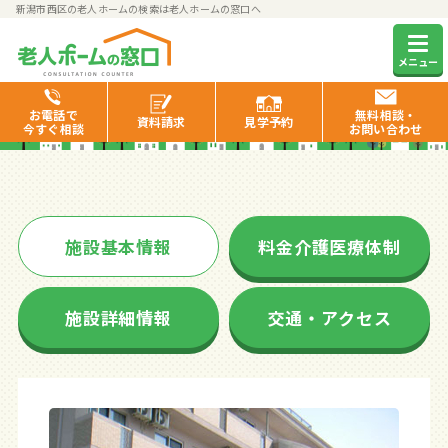
新潟市西区の老人ホームの検索は老人ホームの窓口へ
ハートフルケア新道
メニュー
お電話で
無料相談・
資料
請求
見学
予約
今すぐ相談
お問い合わせ
施設基本情報
料金介護医療体制
施設詳細情報
交通・アクセス