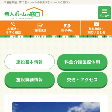
三養基郡基山町の老人ホームの検索は老人ホームの窓口へ
セカンドライフさくら
メニュー
お電話で
無料相談・
資料
請求
見学
予約
今すぐ相談
お問い合わせ
施設基本情報
料金介護医療体制
施設詳細情報
交通・アクセス