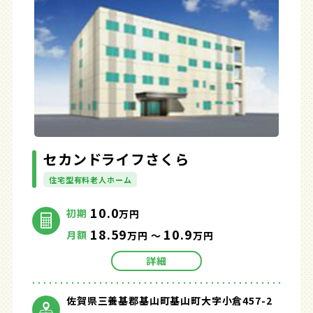
セカンドライフさくら
住宅型有料老人ホーム
10.0
初期
万円
18.59
10.9
月額
万円 ～
万円
詳細
佐賀県三養基郡基山町基山町大字小倉457-2