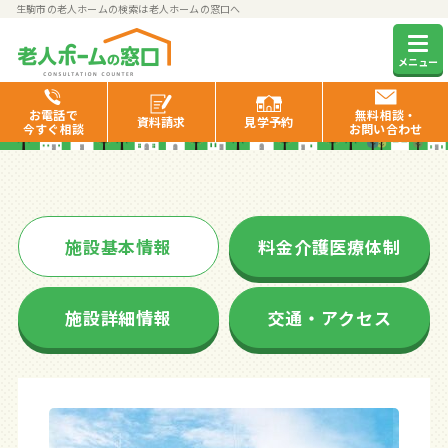
生駒市の老人ホームの検索は老人ホームの窓口へ
サンミット生駒ザ・ゲート
メニュー
お電話で
無料相談・
資料
請求
見学
予約
今すぐ相談
お問い合わせ
施設基本情報
料金介護医療体制
施設詳細情報
交通・アクセス