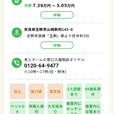
7.36
5.05
月額
万円 ～
万円
詳細
奈良県生駒市山崎新町143-8
近鉄奈良線「生駒」駅より徒歩約3分
詳細
老人ホームの窓口入居相談ダイヤル
0120-64-9477
※10時～17時(日・祝休)
2人部屋
65歳未満
自立
要介護
要支援
あり
可
居室内に
ペットO
体験入居
大浴場あ
居室内に
キッチン
K
可
り
浴室あり