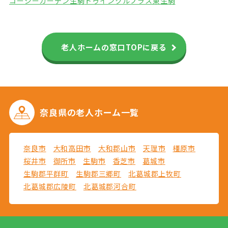
コージーガーデン生駒
トゥインクルプラス東生駒
老人ホームの窓口TOPに戻る
奈良県の
老人ホーム一覧
奈良市
大和高田市
大和郡山市
天理市
橿原市
桜井市
御所市
生駒市
香芝市
葛城市
生駒郡平群町
生駒郡三郷町
北葛城郡上牧町
北葛城郡広陵町
北葛城郡河合町