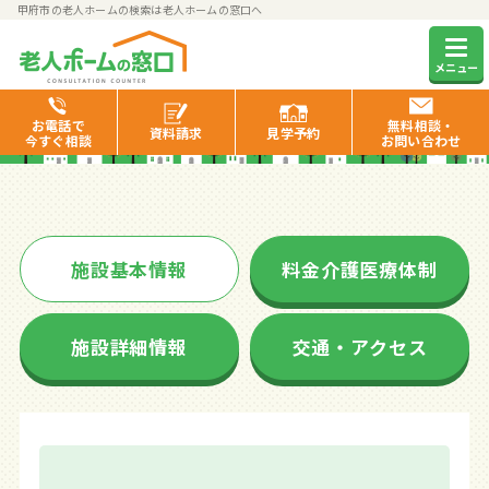
甲府市の老人ホームの検索は老人ホームの窓口へ
ゴールドエイジ武田
メニュー
お電話で
無料相談・
資料
請求
見学
予約
今すぐ相談
お問い合わせ
施設基本情報
料金介護医療体制
施設詳細情報
交通・アクセス