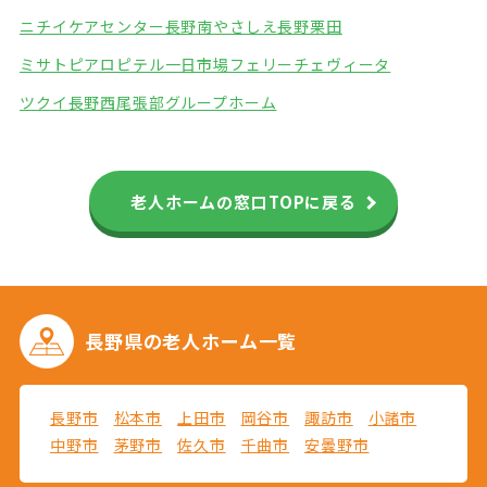
ニチイケアセンター長野南
やさしえ長野栗田
ミサトピアロピテル一日市場
フェリーチェヴィータ
ツクイ長野西尾張部グループホーム
老人ホームの窓口TOPに戻る
長野県の
老人ホーム一覧
長野市
松本市
上田市
岡谷市
諏訪市
小諸市
中野市
茅野市
佐久市
千曲市
安曇野市