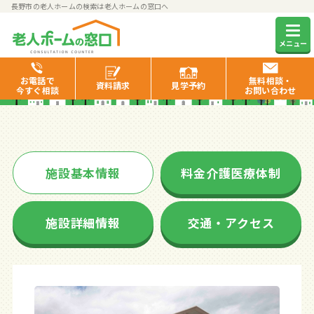
長野市の老人ホームの検索は老人ホームの窓口へ
グランドマストやさしえ長野
メニュー
お電話で
無料相談・
資料
請求
見学
予約
今すぐ相談
お問い合わせ
施設基本情報
料金介護医療体制
施設詳細情報
交通・アクセス