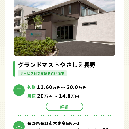
グランドマストやさしえ長野
サービス付き高齢者向け住宅
11.60
20.0
初期
万円～
万円
20
14.8
月額
万円 ～
万円
詳細
長野県長野市大字高田65-1