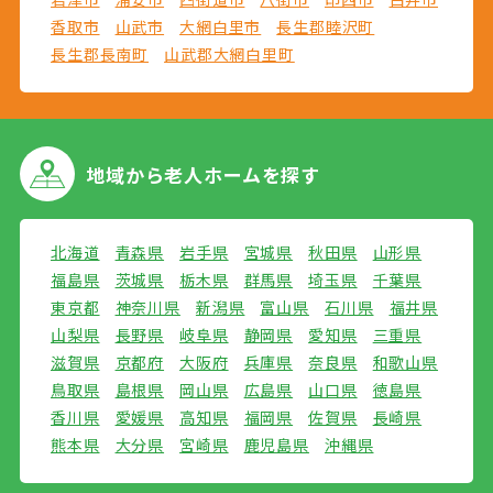
香取市
山武市
大網白里市
長生郡睦沢町
長生郡長南町
山武郡大網白里町
地域から
老人ホームを探す
北海道
青森県
岩手県
宮城県
秋田県
山形県
福島県
茨城県
栃木県
群馬県
埼玉県
千葉県
東京都
神奈川県
新潟県
富山県
石川県
福井県
山梨県
長野県
岐阜県
静岡県
愛知県
三重県
滋賀県
京都府
大阪府
兵庫県
奈良県
和歌山県
鳥取県
島根県
岡山県
広島県
山口県
徳島県
香川県
愛媛県
高知県
福岡県
佐賀県
長崎県
熊本県
大分県
宮崎県
鹿児島県
沖縄県