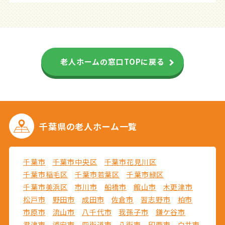
老人ホームの窓口TOPに戻る
千葉県の
老人ホーム一覧
千葉市
千葉市中央区
千葉市花見川区
千葉市稲毛区
千葉市若葉区
千葉市緑区
千葉市美浜区
市川市
船橋市
館山市
木更津市
松戸市
野田市
成田市
佐倉市
習志野市
柏市
市原市
流山市
八千代市
我孫子市
鎌ケ谷市
君津市
浦安市
四街道市
八街市
印西市
白井市