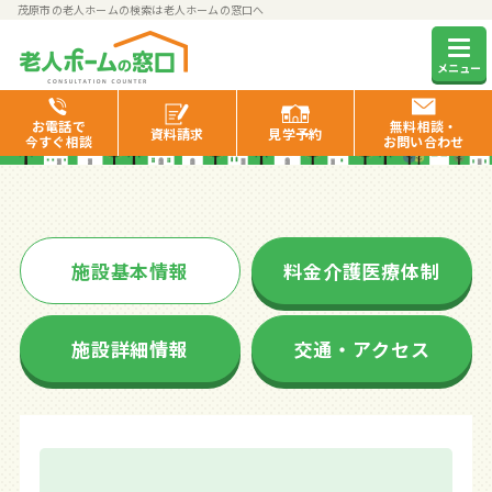
茂原市の老人ホームの検索は老人ホームの窓口へ
ガーデンコート茂原
メニュー
お電話で
無料相談・
資料
請求
見学
予約
今すぐ相談
お問い合わせ
施設基本情報
料金介護医療体制
施設詳細情報
交通・アクセス