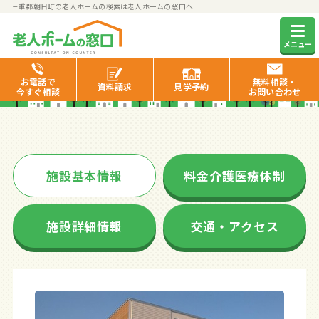
三重郡朝日町の老人ホームの検索は老人ホームの窓口へ
エクセレントあさひ
メニュー
お電話で
無料相談・
資料
請求
見学
予約
今すぐ相談
お問い合わせ
施設基本情報
料金介護医療体制
施設詳細情報
交通・アクセス