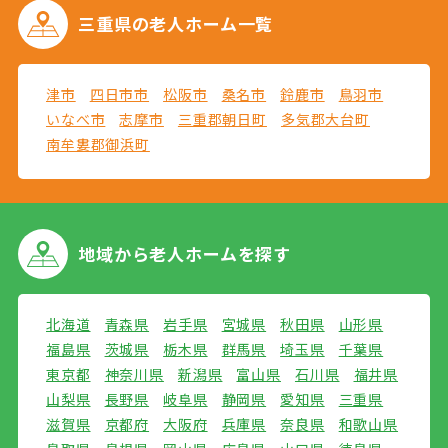
三重県の
老人ホーム一覧
津市
四日市市
松阪市
桑名市
鈴鹿市
鳥羽市
いなべ市
志摩市
三重郡朝日町
多気郡大台町
南牟婁郡御浜町
地域から
老人ホームを探す
北海道
青森県
岩手県
宮城県
秋田県
山形県
福島県
茨城県
栃木県
群馬県
埼玉県
千葉県
東京都
神奈川県
新潟県
富山県
石川県
福井県
山梨県
長野県
岐阜県
静岡県
愛知県
三重県
滋賀県
京都府
大阪府
兵庫県
奈良県
和歌山県