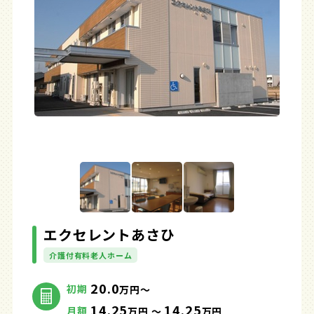
エクセレントあさひ
介護付有料老人ホーム
20.0
初期
万円～
14.25
14.25
月額
万円 ～
万円