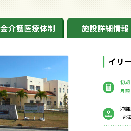
料金介護医療体制
施設詳細情報
イリ
初期
月額
沖縄
那