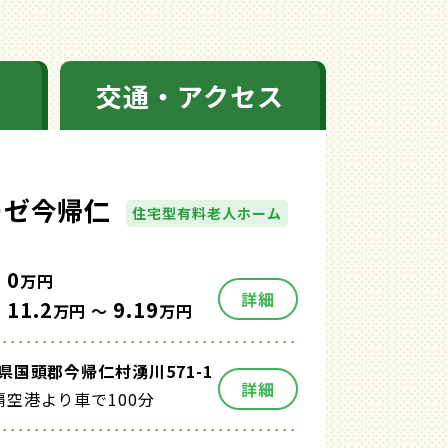
交通・アクセス
ーゼ今帰仁
住宅型有料老人ホーム
0
万円
詳細
11.2
9.19
万円 ～
万円
県国頭郡今帰仁村湧川571-1
詳細
覇空港より車で100分