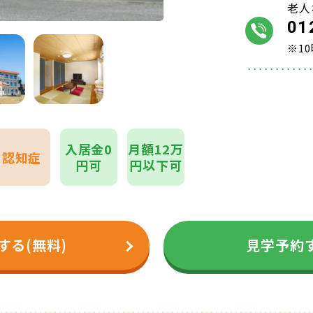
老人
01
※1
入居金0
月額12万
認知症
円可
円以下可
する(無料)
見学予約す