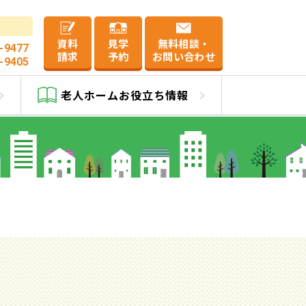
資料
見学
無料相談・
-9477
請求
予約
お問い合わせ
-9405
老人ホーム
お役立ち情報