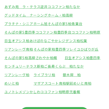
あずみ苑 ラ・テラス逆井
ココファン柏たなか
グッドタイム ナーシングホーム・柏高柳
プラチナ・シニアホーム旭
そんぽの家S柏青葉台
そんぽの家S豊四季
ココファン柏豊四季台
ココファン柏明原
日生オアシス柏あけぼの
なごやかレジデンス柏松葉
リアンレーヴ南柏
そんぽの家柏豊四季
ソレイユひばりが丘
そんぽの家S柏高柳
さわやか柏館
日生オアシス柏豊四季
センチュリーテラス新柏
ご長寿くらぶ 柏たなか
リアンレーヴ柏
ライブラリ柏
銀木犀 柏
めいと柏
マザアスコート南柏駅前
めいと南柏
ユノトレメゾンかしわ
ココファン柏明原弐番館