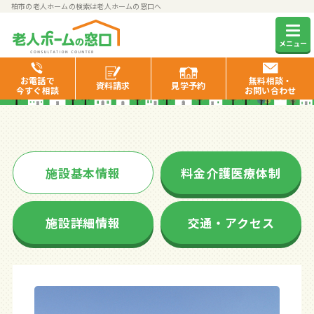
柏市の老人ホームの検索は老人ホームの窓口へ
イリーゼまつど五香
メニュー
お電話で
無料相談・
資料
請求
見学
予約
今すぐ相談
お問い合わせ
施設基本情報
料金介護医療体制
施設詳細情報
交通・アクセス