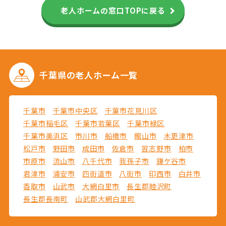
老人ホームの窓口TOPに戻る
千葉県の
老人ホーム一覧
千葉市
千葉市中央区
千葉市花見川区
千葉市稲毛区
千葉市若葉区
千葉市緑区
千葉市美浜区
市川市
船橋市
館山市
木更津市
松戸市
野田市
成田市
佐倉市
習志野市
柏市
市原市
流山市
八千代市
我孫子市
鎌ケ谷市
君津市
浦安市
四街道市
八街市
印西市
白井市
香取市
山武市
大網白里市
長生郡睦沢町
長生郡長南町
山武郡大網白里町