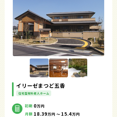
イリーゼまつど五香
住宅型有料老人ホーム
0
初期
万円
18.39
15.4
月額
万円 ～
万円