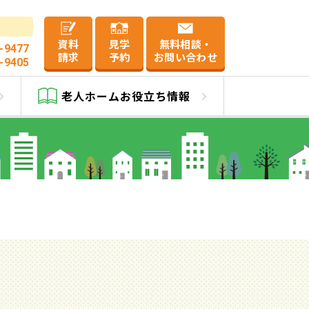
資料
見学
無料相談・
-9477
請求
予約
お問い合わせ
-9405
町
老人ホーム
お役立ち情報