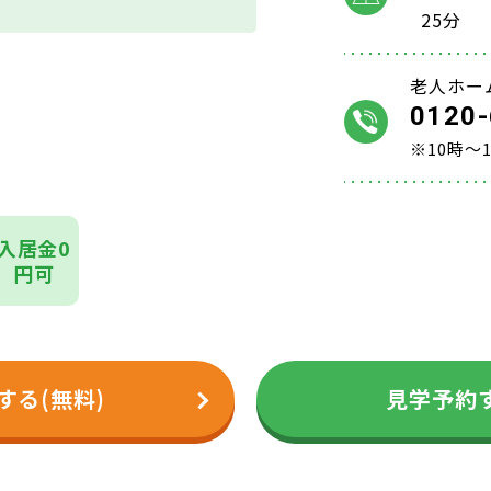
25分
老人ホー
0120-
※10時～
入居金0
円可
する(無料)
見学予約す