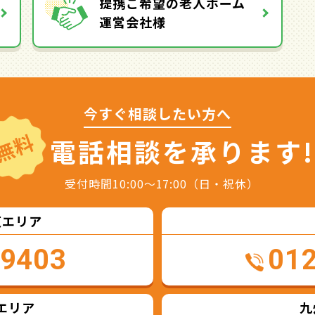
提携ご希望の老人ホーム
運営会社様
今すぐ相談したい方へ
無料
電話相談を
承ります!
受付時間10:00～17:00（日・祝休）
東エリア
-9403
01
エリア
九