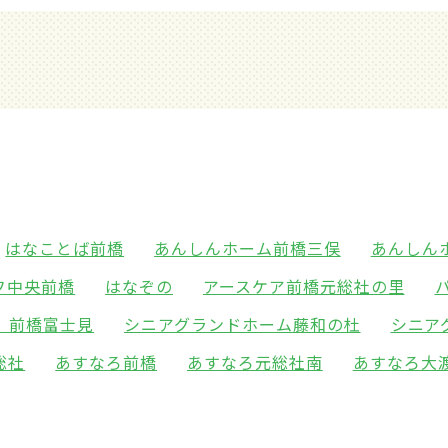
はなことば前橋
あんしんホーム前橋三俣
あんしん
フ中央前橋
はなぞの
アースケア前橋元総社の里
 前橋富士見
シニアグランドホーム藤和の杜
シニア
総社
あすなろ前橋
あすなろ元総社南
あすなろ大