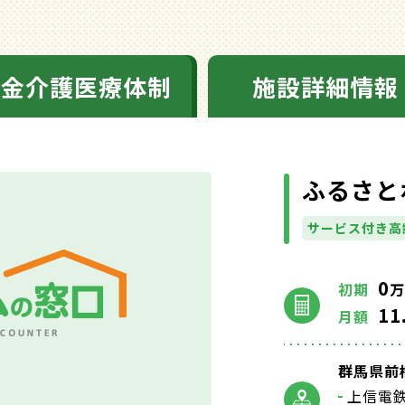
料金介護医療体制
施設詳細情報
ふるさと
サービス付き高
0
初期
万
11
月額
群馬県前橋
上信電