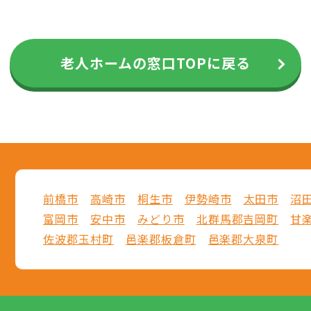
老人ホームの窓口TOPに戻る
前橋市
高崎市
桐生市
伊勢崎市
太田市
沼
富岡市
安中市
みどり市
北群馬郡吉岡町
甘
佐波郡玉村町
邑楽郡板倉町
邑楽郡大泉町