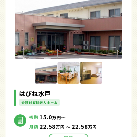
はぴね水戸
介護付有料老人ホーム
15.0
初期
万円～
22.58
22.58
月額
万円 ～
万円