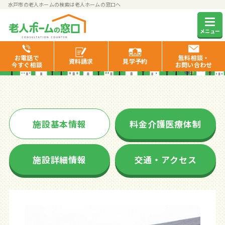
水戸市の老人ホームの検索は老人ホームの窓口へ
はぴね水戸
メニュー
お電話で
無料相談・
資料
請求
見学
予約
今すぐ相談
お問い合わせ
施設基本情報
料金介護医療体制
施設詳細情報
交通・アクセス