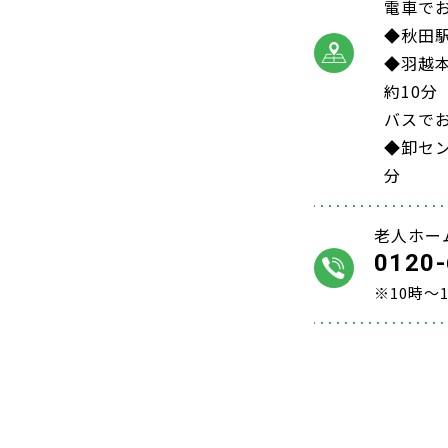
電車で
◆秋田駅
◆羽越
約10分
バスで
◆卸セ
分
老人ホー
0120-
※10時～