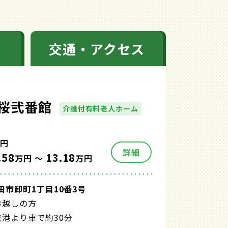
交通・アクセス
桜弐番館
介護付有料老人ホーム
円
詳細
.58
13.18
万円 ～
万円
田市卸町1丁目10番3号
お越しの方
港より車で約30分