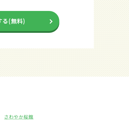
る(無料)
さわやか桜館