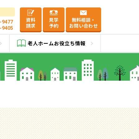
資料
見学
無料相談・
-9477
請求
予約
お問い合わせ
-9405
老人ホーム
お役立ち情報