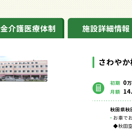
料金介護医療体制
施設詳細情報
さわやか
0
初期
万
14
月額
秋田県秋
お車で
◆秋田空