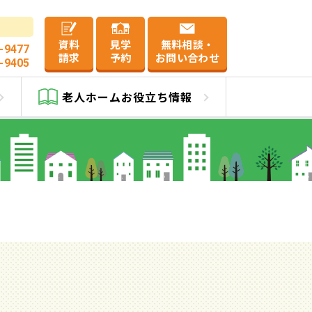
資料
見学
無料相談・
-9477
請求
予約
お問い合わせ
-9405
館
老人ホーム
お役立ち情報