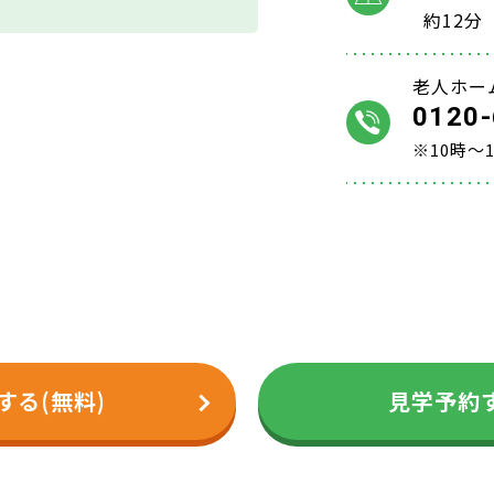
約12分
老人ホー
0120-
※10時～
する(無料)
見学予約す