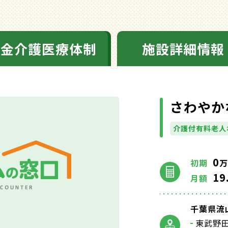
料金介護医療体制
施設詳細情報
さわやか
介護付有料老人
0
初期
万
19
月額
千葉県流
東武野