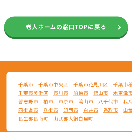
老人ホームの窓口TOPに戻る
千葉市
千葉市中央区
千葉市花見川区
千葉市
千葉市美浜区
市川市
船橋市
館山市
木更津
習志野市
柏市
市原市
流山市
八千代市
我
四街道市
八街市
印西市
白井市
香取市
山
長生郡長南町
山武郡大網白里町