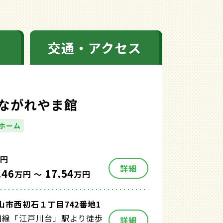
交通・アクセス
ながれやま館
ホーム
円
詳細
.46
17.54
万円 ～
万円
山市西初石１丁目742番地1
田線「江戸川台」駅より徒歩
詳細