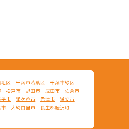
稲毛区
千葉市若葉区
千葉市緑区
市
松戸市
野田市
成田市
佐倉市
孫子市
鎌ケ谷市
君津市
浦安市
武市
大網白里市
長生郡睦沢町