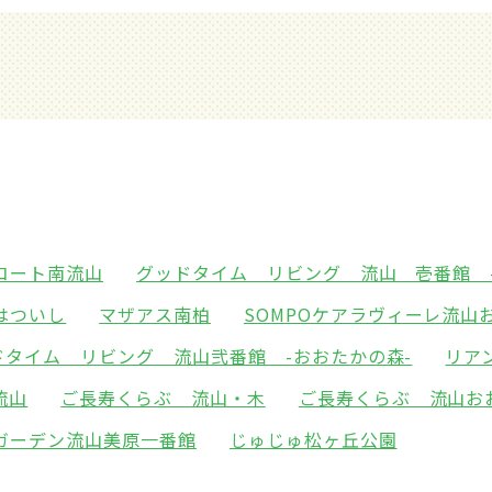
コート南流山
グッドタイム リビング 流山 壱番館 
はついし
マザアス南柏
SOMPOケアラヴィーレ流山
ドタイム リビング 流山弐番館 -おおたかの森-
リア
流山
ご長寿くらぶ 流山・木
ご長寿くらぶ 流山お
ガーデン流山美原一番館
じゅじゅ松ヶ丘公園