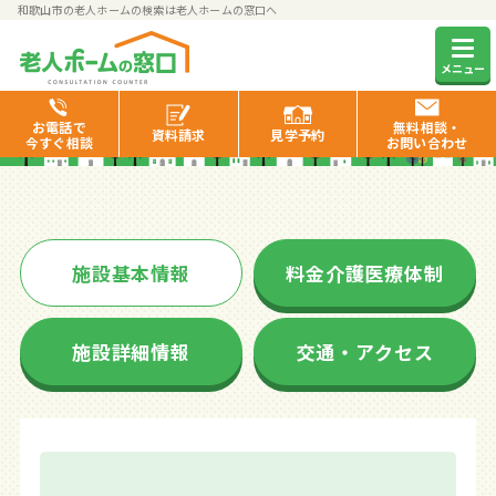
和歌山市の老人ホームの検索は老人ホームの窓口へ
あすか苑
メニュー
お電話で
無料相談・
資料
請求
見学
予約
今すぐ相談
お問い合わせ
施設基本情報
料金介護医療体制
施設詳細情報
交通・アクセス