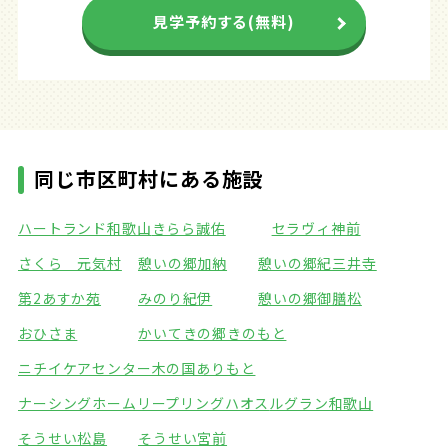
見学予約する(無料)
同じ市区町村にある施設
ハートランド和歌山
きらら誠佑
セラヴィ神前
さくら 元気村
憩いの郷加納
憩いの郷紀三井寺
第2あすか苑
みのり紀伊
憩いの郷御膳松
おひさま
かいてきの郷きのもと
ニチイケアセンター木の国ありもと
ナーシングホームリープリングハオス
ルグラン和歌山
そうせい松島
そうせい宮前