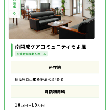
資料請求する
南開成ケアコミュニティそよ風
介護付有料老人ホーム
所在地
福島県郡山市桑野清水台48-8
月額利用料
18
18
万円～
万円