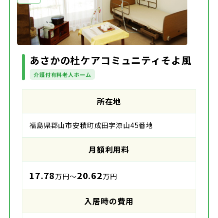
あさかの杜ケアコミュニティそよ風
介護付有料老人ホーム
所在地
福島県郡山市安積町成田字漆山45番地
月額利用料
17.78
20.62
万円～
万円
入居時の費用