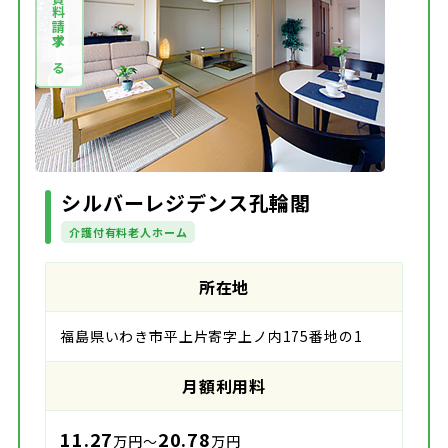
資料請求する
シルバーレジデンス孔輪閣
介護付有料老人ホーム
所在地
福島県いわき市平上片寄字上ノ内175番地の1
月額利用料
11.27
20.78
万円～
万円